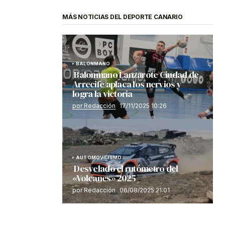
MÁS NOTICIAS DEL DEPORTE CANARIO
BALONMANO
Balonmano Lanzarote Ciudad de
Arrecife aplaca los nervios y
logra la victoria
por Redacción
17/11/2025 10:26
AUTOMOVILISMO
Desvelado el rutómetro del
«Volcanes» 2025
por Redacción
06/08/2025 21:01