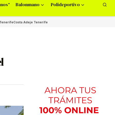
onos
Balonmano
Polideportivo
Tenerife
Costa Adeje Tenerife
l