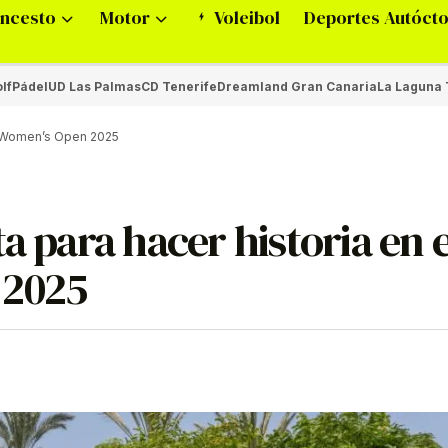
ncesto
Motor
Voleibol
Deportes Autóct
lf
Pádel
UD Las Palmas
CD Tenerife
Dreamland Gran Canaria
La Laguna 
fe Women’s Open 2025
a para hacer historia en e
 2025