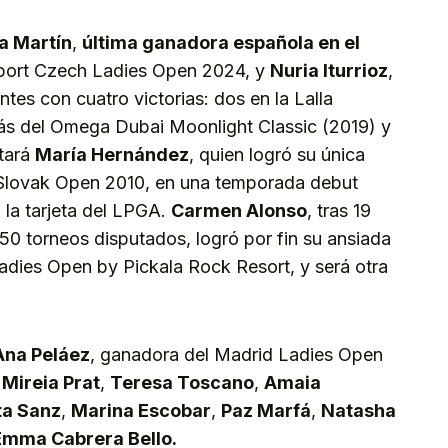
a Martín
,
última ganadora española en el
psport Czech Ladies Open 2024, y
Nuria Iturrioz
,
tes con cuatro victorias: dos en la Lalla
s del Omega Dubai Moonlight Classic (2019) y
tará
María Hernández
, quien logró su única
es Slovak Open 2010, en una temporada debut
 la tarjeta del LPGA.
Carmen Alonso
, tras 19
0 torneos disputados, logró por fin su ansiada
Ladies Open by Pickala Rock Resort, y será otra
Ana Peláez
, ganadora del Madrid Ladies Open
,
Mireia Prat
,
Teresa Toscano
,
Amaia
a Sanz
,
Marina Escobar
,
Paz Marfá
,
Natasha
Emma Cabrera Bello.