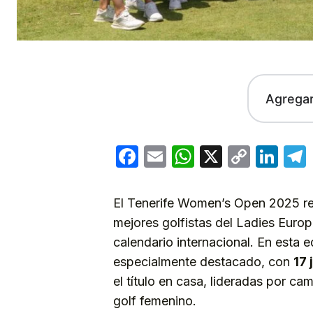
Agrega
Facebook
Email
WhatsApp
X
Copy
Lin
Link
El Tenerife Women’s Open 2025 reun
mejores golfistas del Ladies Euro
calendario internacional. En esta 
especialmente destacado, con
17
el título en casa, lideradas por 
golf femenino.