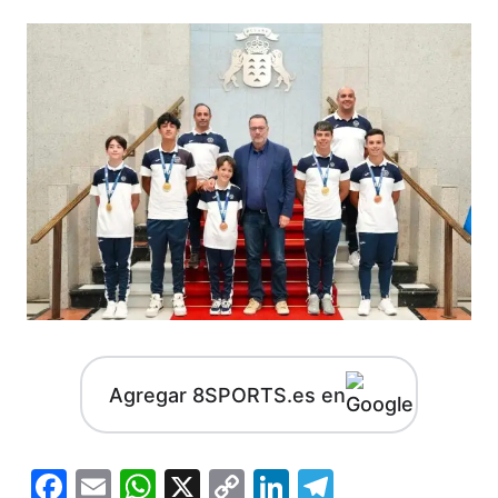
Agregar 8SPORTS.es en
Facebook
Email
WhatsApp
X
Copy
LinkedIn
Telegram