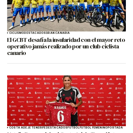
CICLISMO
DESTACADOS
GRAN CANARIA
El GCBT desafía la insularidad con el mayor reto
operativo jamás realizado por un club ciclista
canario
COSTA ADEJE TENERIFE
DESTACADOS
FÚTBOL
FÚTBOL FEMENINO
PORTADA