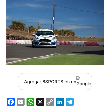
Agregar 8SPORTS.es en
Facebook
Email
WhatsApp
X
Copy
LinkedIn
Telegram
Link