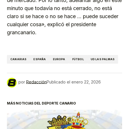
de mercado. Por lo tanto, adelantar algo en este
minuto que todavía no está cerrado, no está
claro si se hace o no se hace … puede suceder
cualquier cosa», explicó el presidente
grancanario.
CANARIAS
ESPAÑA
EUROPA
FÚTBOL
UD LAS PALMAS
por
Redacción
Publicado el
enero 22, 2026
MÁS NOTICIAS DEL DEPORTE CANARIO