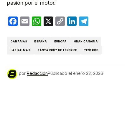
pasión por el motor.
Facebook
Email
WhatsApp
X
Copy
LinkedIn
Telegram
Link
CANARIAS
ESPAÑA
EUROPA
GRAN CANARIA
LAS PALMAS
SANTA CRUZ DE TENERIFE
TENERIFE
por
Redacción
Publicado el
enero 23, 2026