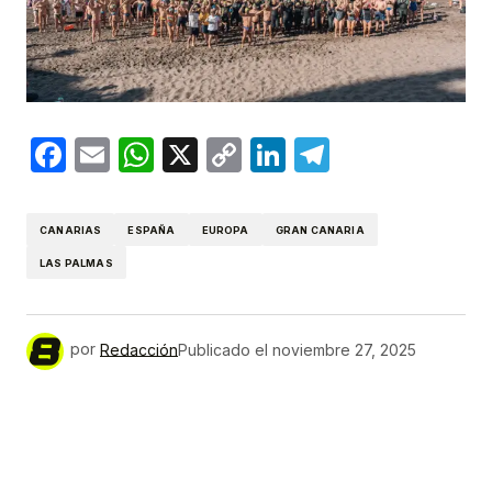
Facebook
Email
WhatsApp
X
Copy
LinkedIn
Telegram
Link
CANARIAS
ESPAÑA
EUROPA
GRAN CANARIA
LAS PALMAS
por
Redacción
Publicado el
noviembre 27, 2025