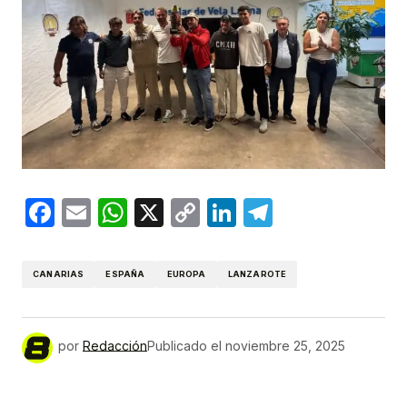
Facebook
Email
WhatsApp
X
Copy
LinkedIn
Telegram
Link
CANARIAS
ESPAÑA
EUROPA
LANZAROTE
por
Redacción
Publicado el
noviembre 25, 2025