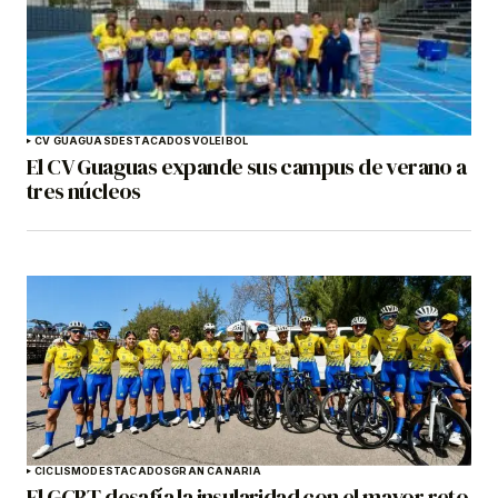
CV GUAGUAS
DESTACADOS
VOLEIBOL
El CV Guaguas expande sus campus de verano a
tres núcleos
CICLISMO
DESTACADOS
GRAN CANARIA
El GCBT desafía la insularidad con el mayor reto