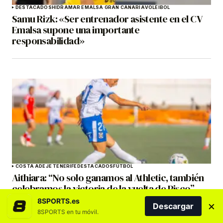
DESTACADOS
HIDRAMAR EMALSA GRAN CANARIA
VOLEIBOL
Samu Rizk: «Ser entrenador asistente en el CV
Emalsa supone una importante
responsabilidad»
COSTA ADEJE TENERIFE
DESTACADOS
FÚTBOL
Aithiara: “No solo ganamos al Athletic, también
celebramos la victoria de la vuelta de Pisco”
8SPORTS.es
×
Descargar
8SPORTS en tu móvil.