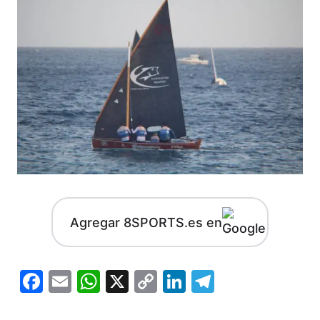
Agregar 8SPORTS.es en
Facebook
Email
WhatsApp
X
Copy
LinkedIn
Telegram
Link