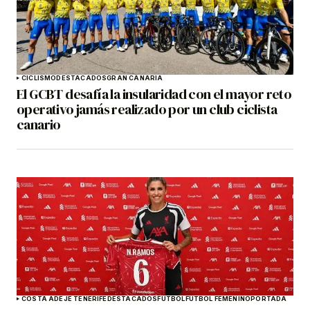
CICLISMO
DESTACADOS
GRAN CANARIA
El GCBT desafía la insularidad con el mayor reto
operativo jamás realizado por un club ciclista
canario
COSTA ADEJE TENERIFE
DESTACADOS
FÚTBOL
FÚTBOL FEMENINO
PORTADA