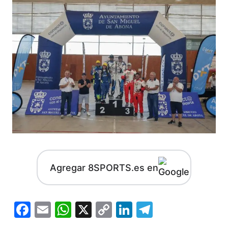
Agregar 8SPORTS.es en
Facebook
Email
WhatsApp
X
Copy
LinkedIn
Telegram
Link