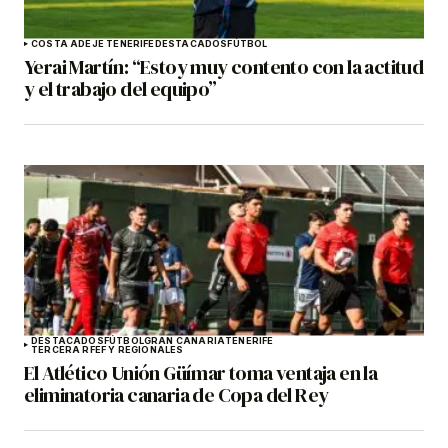
COSTA ADEJE TENERIFE
DESTACADOS
FÚTBOL
Yerai Martín: “Estoy muy contento con la actitud
y el trabajo del equipo”
DESTACADOS
FÚTBOL
GRAN CANARIA
TENERIFE
TERCERA RFEF Y REGIONALES
El Atlético Unión Güímar toma ventaja en la
eliminatoria canaria de Copa del Rey