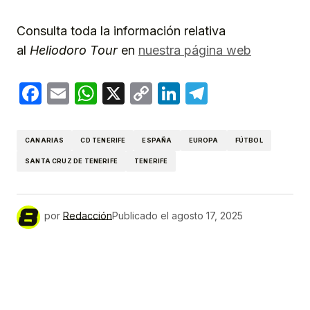
Consulta toda la información relativa
al
Heliodoro Tour
en
nuestra página web
Facebook
Email
WhatsApp
X
Copy
LinkedIn
Telegram
Link
CANARIAS
CD TENERIFE
ESPAÑA
EUROPA
FÚTBOL
SANTA CRUZ DE TENERIFE
TENERIFE
por
Redacción
Publicado el
agosto 17, 2025