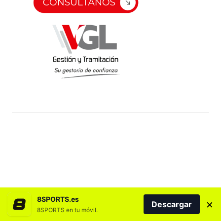
8SPORTS.es
×
Descargar
8SPORTS en tu móvil.