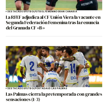
DESTACADOS
FÚTBOL
FÚTBOL FEMENINO
GRAN CANARIA
La RFEF adjudica al CF Unión Viera la vacante en
Segunda Federación Femenina tras la renuncia
del Granada CF «B»
DESTACADOS
FÚTBOL
PORTADA
UD LAS PALMAS
Las Palmas cierra la pretemporada con grandes
sensaciones (1-3)