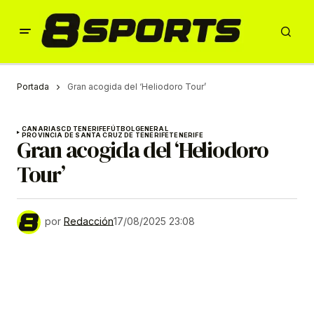
Portada
Gran acogida del ‘Heliodoro Tour’
CANARIAS
CD TENERIFE
FÚTBOL
GENERAL
PROVINCIA DE SANTA CRUZ DE TENERIFE
TENERIFE
Gran acogida del ‘Heliodoro
Tour’
por
Redacción
17/08/2025 23:08