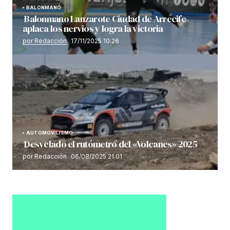
BALONMANO
Balonmano Lanzarote Ciudad de Arrecife
aplaca los nervios y logra la victoria
por Redacción
17/11/2025 10:26
AUTOMOVILISMO
Desvelado el rutómetro del «Volcanes» 2025
por Redacción
06/08/2025 21:01