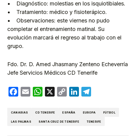
• Diagnóstico: molestias en los isquiotibiales.
• Tratamiento: médico y fisioterápico.
• Observaciones: este viernes no pudo
completar el entrenamiento matinal. Su
evolución marcará el regreso al trabajo con el
grupo.
Fdo. Dr. D. Amed Jhasmany Zenteno Echeverría
Jefe Servicios Médicos CD Tenerife
Facebook
Email
WhatsApp
X
Copy
LinkedIn
Telegram
Link
CANARIAS
CD TENERIFE
ESPAÑA
EUROPA
FÚTBOL
LAS PALMAS
SANTA CRUZ DE TENERIFE
TENERIFE