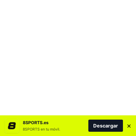
8SPORTS.es
×
Descargar
8SPORTS en tu móvil.