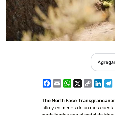
Agrega
Facebook
Email
WhatsApp
X
Copy
Lin
Link
The North Face Transgrancanar
julio y en menos de un mes cuenta
modalidades con el cartel de ‘dors