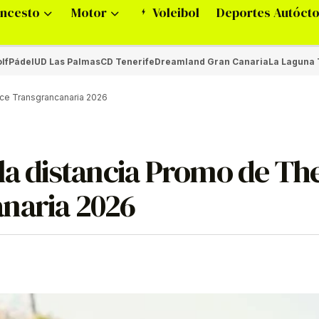
ncesto
Motor
Voleibol
Deportes Autóct
lf
Pádel
UD Las Palmas
CD Tenerife
Dreamland Gran Canaria
La Laguna 
ace Transgrancanaria 2026
la distancia Promo de Th
naria 2026