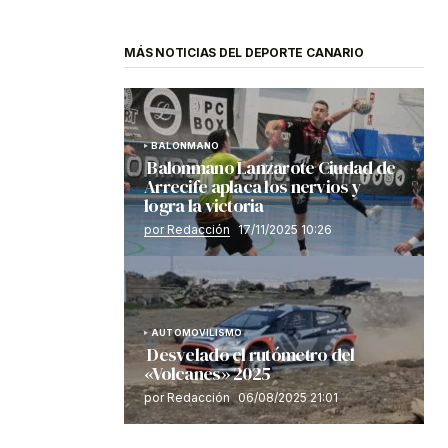
MÁS NOTICIAS DEL DEPORTE CANARIO
BALONMANO
Balonmano Lanzarote Ciudad de
Arrecife aplaca los nervios y
logra la victoria
por Redacción
17/11/2025 10:26
AUTOMOVILISMO
Desvelado el rutómetro del
«Volcanes» 2025
por Redacción
06/08/2025 21:01