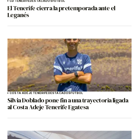
CD TENERIFE
DESTACADOS
FÚTBOL
El Tenerife cierra la pretemporada ante el
Leganés
COSTA ADEJE TENERIFE
DESTACADOS
FÚTBOL
Silvia Doblado pone fin a una trayectoria ligada
al Costa Adeje Tenerife Egatesa