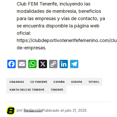
Club FEM Tenerife, incluyendo las
modalidades de membresía, beneficios
para las empresas y vías de contacto, уа
se encuentra disponible la página web
oficial:
https://clubdeportivotenerifefemenino.com/cl
de-empresas.
Facebook
Email
WhatsApp
X
Copy
LinkedIn
Telegram
Link
CANARIAS
CD TENERIFE
ESPAÑA
EUROPA
FÚTBOL
SANTA CRUZ DE TENERIFE
TENERIFE
por
Redacción
Publicado el
julio 21, 2025