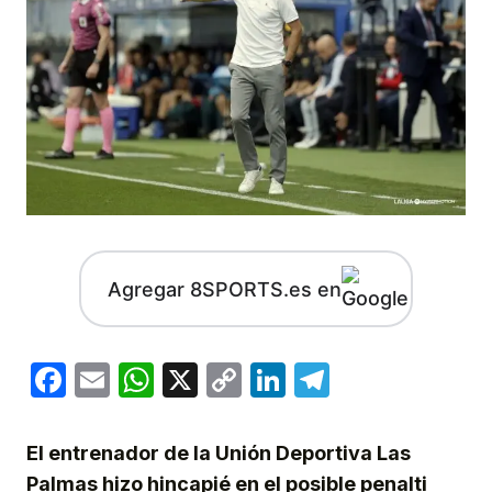
Agregar 8SPORTS.es en
Facebook
Email
WhatsApp
X
Copy
LinkedIn
Telegram
Link
El entrenador de la Unión Deportiva Las
Palmas hizo hincapié en el posible penalti