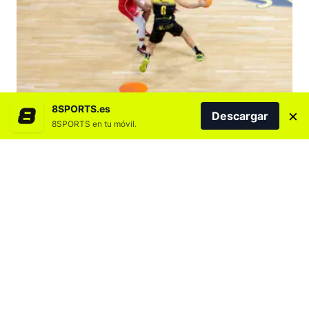
8SPORTS.es
×
Descargar
8SPORTS en tu móvil.
Agregar 8SPORTS.es en
La Laguna Tenerife se impuso este sábado a
un correoso Básquet Girona (97-94) para
celebrar su 16ª alegría liguera del curso y
seguir aferrado a la exigente pelea por jugar