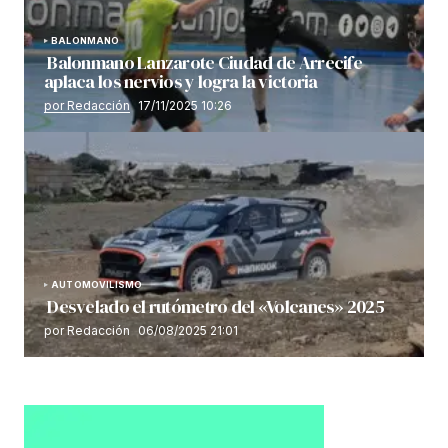
BALONMANO
Balonmano Lanzarote Ciudad de Arrecife
aplaca los nervios y logra la victoria
por Redacción
17/11/2025 10:26
AUTOMOVILISMO
Desvelado el rutómetro del «Volcanes» 2025
por Redacción
06/08/2025 21:01