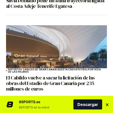
Silvia Doblado pone fin a una trayectoria ligada
al Costa Adeje Tenerife Egatesa
DEPORTES CABILDO DE GRAN CANARIA
DESTACADOS
FÚTBOL
PORTADA
UD LAS PALMAS
El Cabildo vuelve a sacar la licitación de las
obras del Estadio de Gran Canaria por 235
millones de euros
8SPORTS.es
×
Descargar
8SPORTS en tu móvil.