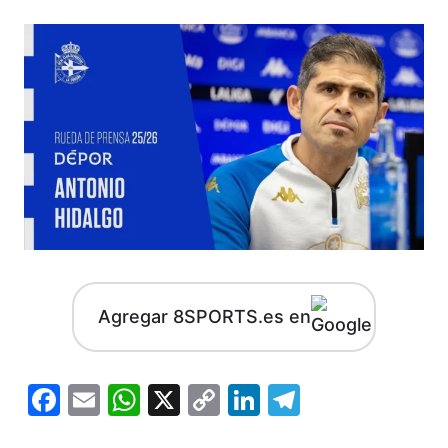
Agregar 8SPORTS.es en
Facebook
Email
WhatsApp
X
Copy
LinkedIn
Telegram
Link