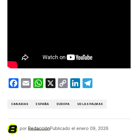
Facebook
Email
WhatsApp
X
Copy
LinkedIn
Telegram
Link
CANARIAS
ESPAÑA
EUROPA
UD LAS PALMAS
por
Redacción
Publicado el
enero 09, 2026