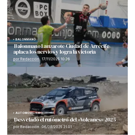
BALONMANO
Balonmano Lanzarote Ciudad de Arrecife
aplaca los nervios y logra la victoria
por Redacción
17/11/2025 10:26
AUTOMOVILISMO
Desvelado el rutómetro del «Volcanes» 2025
por Redacción
06/08/2025 21:01