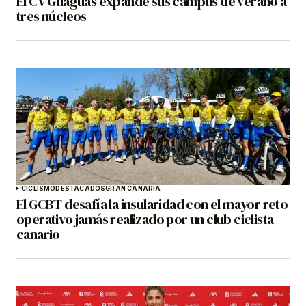
El CV Guaguas expande sus campus de verano a
tres núcleos
CICLISMO
DESTACADOS
GRAN CANARIA
El GCBT desafía la insularidad con el mayor reto
operativo jamás realizado por un club ciclista
canario