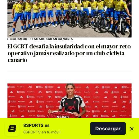
CICLISMO
DESTACADOS
GRAN CANARIA
El GCBT desafía la insularidad con el mayor reto
operativo jamás realizado por un club ciclista
canario
8SPORTS.es
×
Descargar
8SPORTS en tu móvil.
COSTA ADEJE TENERIFE
DESTACADOS
FÚTBOL
FÚTBOL FEMENINO
PORTADA