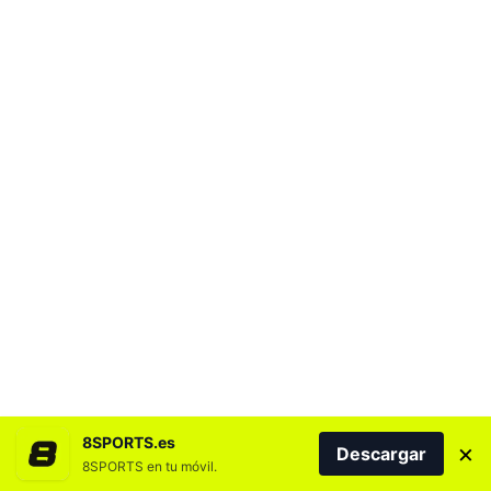
8SPORTS.es
×
Descargar
8SPORTS en tu móvil.