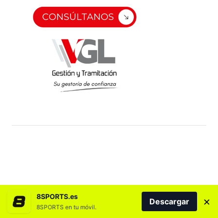
8SPORTS.es
×
Descargar
8SPORTS en tu móvil.