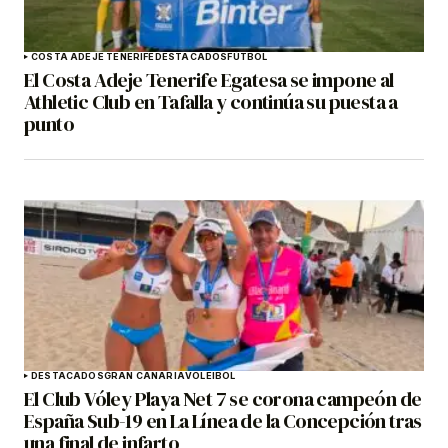
COSTA ADEJE TENERIFE
DESTACADOS
FÚTBOL
El Costa Adeje Tenerife Egatesa se impone al
Athletic Club en Tafalla y continúa su puesta a
punto
DESTACADOS
GRAN CANARIA
VOLEIBOL
El Club Vóley Playa Net 7 se corona campeón de
España Sub-19 en La Línea de la Concepción tras
una final de infarto