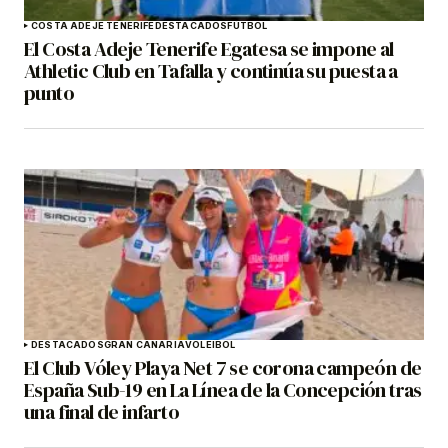
COSTA ADEJE TENERIFE
DESTACADOS
FÚTBOL
El Costa Adeje Tenerife Egatesa se impone al
Athletic Club en Tafalla y continúa su puesta a
punto
DESTACADOS
GRAN CANARIA
VOLEIBOL
El Club Vóley Playa Net 7 se corona campeón de
España Sub-19 en La Línea de la Concepción tras
una final de infarto