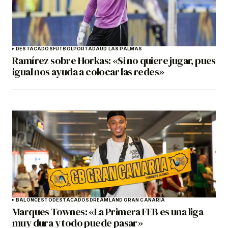
DESTACADOS
FÚTBOL
PORTADA
UD LAS PALMAS
Ramírez sobre Horkas: «Si no quiere jugar, pues
igual nos ayuda a colocar las redes»
BALONCESTO
DESTACADOS
DREAMLAND GRAN CANARIA
Marques Townes: «La Primera FEB es una liga
muy dura y todo puede pasar»