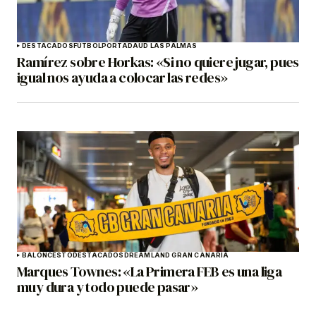
DESTACADOS
FÚTBOL
PORTADA
UD LAS PALMAS
Ramírez sobre Horkas: «Si no quiere jugar, pues
igual nos ayuda a colocar las redes»
BALONCESTO
DESTACADOS
DREAMLAND GRAN CANARIA
Marques Townes: «La Primera FEB es una liga
muy dura y todo puede pasar»