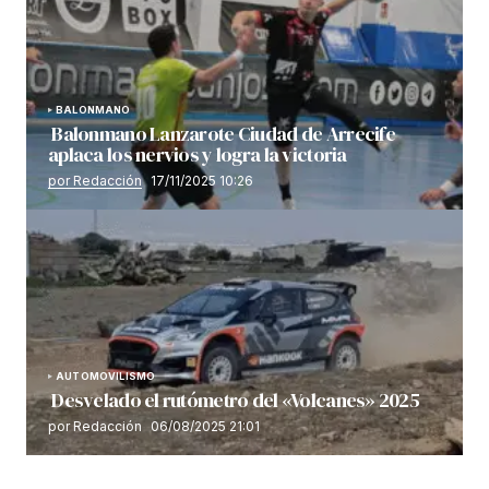
BALONMANO
Balonmano Lanzarote Ciudad de Arrecife
aplaca los nervios y logra la victoria
por Redacción
17/11/2025 10:26
AUTOMOVILISMO
Desvelado el rutómetro del «Volcanes» 2025
por Redacción
06/08/2025 21:01