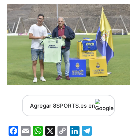
Agregar 8SPORTS.es en
Facebook
Email
WhatsApp
X
Copy
LinkedIn
Telegram