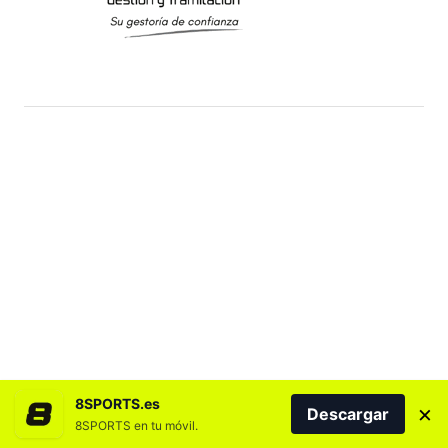
8SPORTS.es
×
Descargar
8SPORTS en tu móvil.