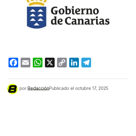
Facebook
Email
WhatsApp
X
Copy
LinkedIn
Telegram
Link
por
Redacción
Publicado el
octubre 17, 2025