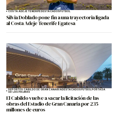
COSTA ADEJE TENERIFE
DESTACADOS
FÚTBOL
Silvia Doblado pone fin a una trayectoria ligada
al Costa Adeje Tenerife Egatesa
DEPORTES CABILDO DE GRAN CANARIA
DESTACADOS
FÚTBOL
PORTADA
UD LAS PALMAS
El Cabildo vuelve a sacar la licitación de las
obras del Estadio de Gran Canaria por 235
millones de euros