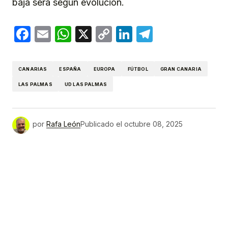
baja será según evolución.
Facebook
Email
WhatsApp
X
Copy
LinkedIn
Telegram
Link
CANARIAS
ESPAÑA
EUROPA
FÚTBOL
GRAN CANARIA
LAS PALMAS
UD LAS PALMAS
por
Rafa León
Publicado el
octubre 08, 2025