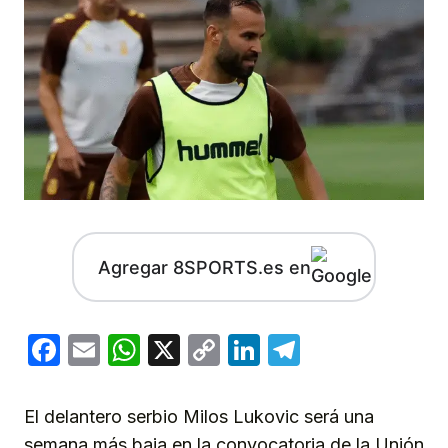
Agregar 8SPORTS.es en
Facebook
Email
WhatsApp
X
Copy
LinkedIn
Telegram
Link
El delantero serbio Milos Lukovic será una
semana más baja en la convocatoria de la Unión