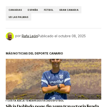
CANARIAS
ESPAÑA
FÚTBOL
GRAN CANARIA
UD LAS PALMAS
por
Rafa León
Publicado el
octubre 08, 2025
MÁS NOTICIAS DEL DEPORTE CANARIO
COSTA ADEJE TENERIFE
DESTACADOS
FÚTBOL
Silvia Doblado pone fin a una trayectoria ligada