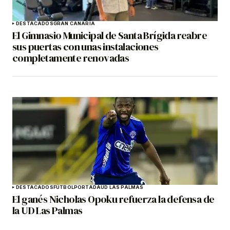
DESTACADOS
GRAN CANARIA
El Gimnasio Municipal de Santa Brígida reabre
sus puertas con unas instalaciones
completamente renovadas
DESTACADOS
FÚTBOL
PORTADA
UD LAS PALMAS
El ganés Nicholas Opoku refuerza la defensa de
la UD Las Palmas