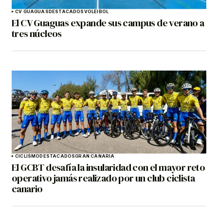
CV GUAGUAS
DESTACADOS
VOLEIBOL
El CV Guaguas expande sus campus de verano a
tres núcleos
CICLISMO
DESTACADOS
GRAN CANARIA
El GCBT desafía la insularidad con el mayor reto
operativo jamás realizado por un club ciclista
canario