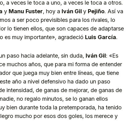
, a veces le toca a uno, a veces le toca a otros.
a
y
Manu
Fuster
, hoy a
Iván Gil
y
Pejiño
. Así va
os a ser poco previsibles para los rivales, lo
lor lo tienen ellos, que son capaces de adaptarse
eso es muy importante», agradeció
Luis
García
.
un paso hacia adelante, sin duda,
Iván Gil
: «Es
ce muchos años, que para mi forma de entender
ador que juega muy bien entre líneas, que tiene
ste año a nivel defensivo ha dado un paso
, de intensidad, de ganas de mejorar, de ganas de
nadie, no regalo minutos, se lo ganan ellos
y bien durante toda la pretemporada, ha tenido
 alegro mucho por esos dos goles, los merece y