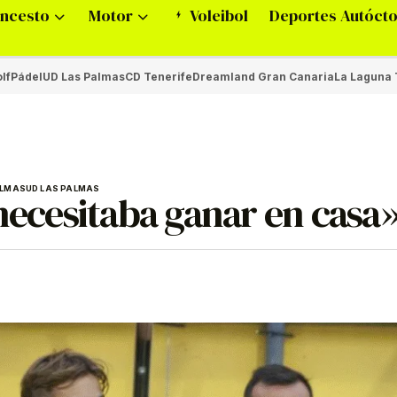
ncesto
Motor
Voleibol
Deportes Autóct
lf
Pádel
UD Las Palmas
CD Tenerife
Dreamland Gran Canaria
La Laguna 
ALMAS
UD LAS PALMAS
 necesitaba ganar en casa