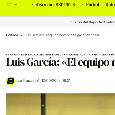
Historias 8SPORTS
Fútbol
Balo
Industria del Deporte
Trail
Go
Portada
Luis García: «El equipo necesitaba ganar en casa»
CANARIAS
DESTACADOS
FÚTBOL
GRAN CANARIA
PORTADA
PROVINCIA DE LAS P
Luis García: «El equipo
por
Redacción
13/09/2025 09:31