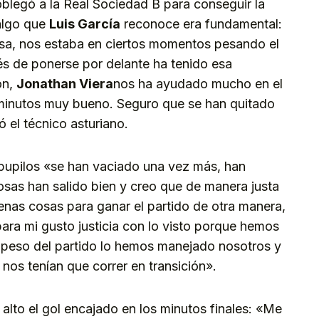
legó a la Real Sociedad B para conseguir la
 algo que
Luis García
reconoce era fundamental:
asa, nos estaba en ciertos momentos pesando el
s de ponerse por delante ha tenido esa
ón,
Jonathan Viera
nos ha ayudado mucho en el
minutos muy bueno. Seguro que se han quitado
 el técnico asturiano.
 pupilos «se han vaciado una vez más, han
osas han salido bien y creo que de manera justa
as cosas para ganar el partido de otra manera,
ara mi gusto justicia con lo visto porque hemos
El peso del partido lo hemos manejado nosotros y
os tenían que correr en transición».
 alto el gol encajado en los minutos finales: «Me