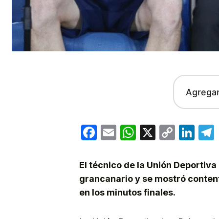
Agrega
Facebook
Email
WhatsApp
X
Copy
Lin
Link
El técnico de la Unión Deportiva
grancanario y se mostró content
en los minutos finales.