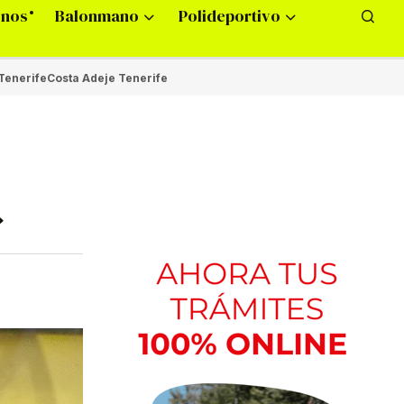
onos
Balonmano
Polideportivo
Tenerife
Costa Adeje Tenerife
»