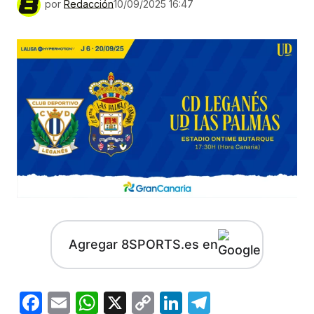
por
Redacción
10/09/2025 16:47
Agregar 8SPORTS.es en
Facebook
Email
WhatsApp
X
Copy
LinkedIn
Telegram