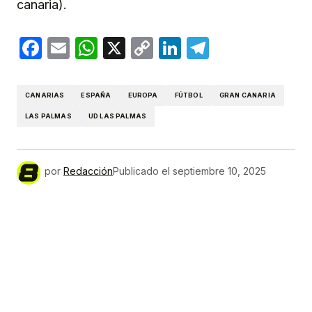
canaria).
Facebook
Email
WhatsApp
X
Copy
LinkedIn
Telegram
Link
CANARIAS
ESPAÑA
EUROPA
FÚTBOL
GRAN CANARIA
LAS PALMAS
UD LAS PALMAS
por
Redacción
Publicado el
septiembre 10, 2025