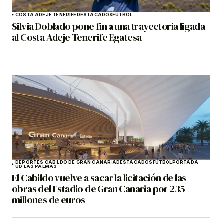
COSTA ADEJE TENERIFE
DESTACADOS
FÚTBOL
Silvia Doblado pone fin a una trayectoria ligada
al Costa Adeje Tenerife Egatesa
DEPORTES CABILDO DE GRAN CANARIA
DESTACADOS
FÚTBOL
PORTADA
UD LAS PALMAS
El Cabildo vuelve a sacar la licitación de las
obras del Estadio de Gran Canaria por 235
millones de euros