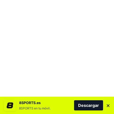
8SPORTS.es
×
Descargar
8SPORTS en tu móvil.