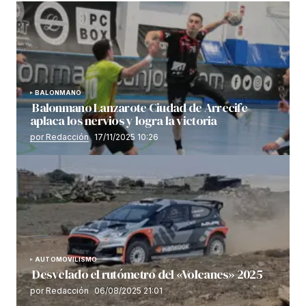
BALONMANO
Balonmano Lanzarote Ciudad de Arrecife
aplaca los nervios y logra la victoria
por Redacción
17/11/2025 10:26
AUTOMOVILISMO
Desvelado el rutómetro del «Volcanes» 2025
por Redacción
06/08/2025 21:01