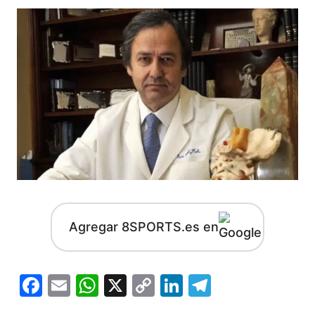
Agregar 8SPORTS.es en
Facebook
Email
WhatsApp
X
Copy
LinkedIn
Telegram
Link