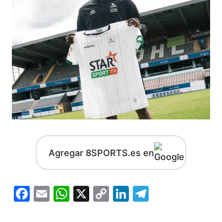
Agregar 8SPORTS.es en
Facebook
Email
WhatsApp
X
Copy
LinkedIn
Telegram
Link