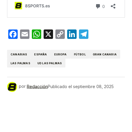
Facebook
Email
WhatsApp
X
Copy
LinkedIn
Telegram
Link
CANARIAS
ESPAÑA
EUROPA
FÚTBOL
GRAN CANARIA
LAS PALMAS
UD LAS PALMAS
por
Redacción
Publicado el
septiembre 08, 2025