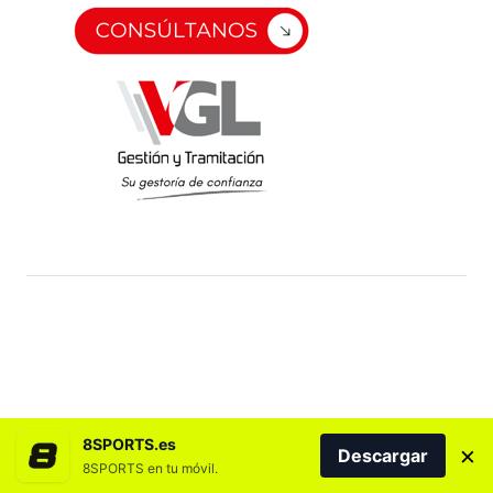
8SPORTS.es
×
Descargar
8SPORTS en tu móvil.