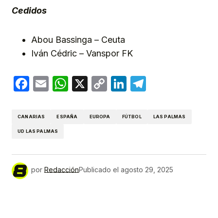
Cedidos
Abou Bassinga – Ceuta
Iván Cédric – Vanspor FK
Facebook
Email
WhatsApp
X
Copy
LinkedIn
Telegram
Link
CANARIAS
ESPAÑA
EUROPA
FÚTBOL
LAS PALMAS
UD LAS PALMAS
por
Redacción
Publicado el
agosto 29, 2025