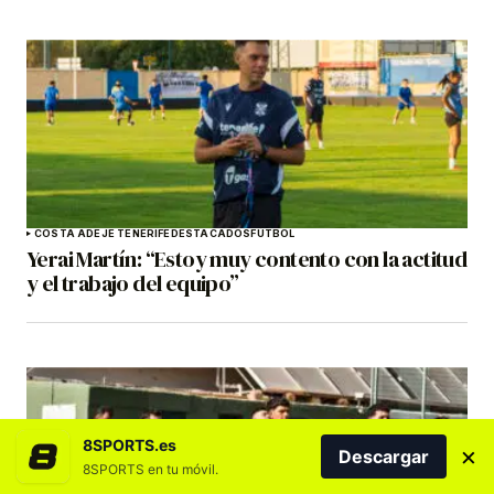
COSTA ADEJE TENERIFE
DESTACADOS
FÚTBOL
Yerai Martín: “Estoy muy contento con la actitud
y el trabajo del equipo”
8SPORTS.es
×
Descargar
8SPORTS en tu móvil.