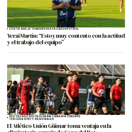
COSTA ADEJE TENERIFE
DESTACADOS
FÚTBOL
Yerai Martín: “Estoy muy contento con la actitud
y el trabajo del equipo”
DESTACADOS
FÚTBOL
GRAN CANARIA
TENERIFE
TERCERA RFEF Y REGIONALES
El Atlético Unión Güímar toma ventaja en la