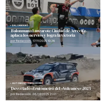
BALONMANO
Balonmano Lanzarote Ciudad de Arrecife
aplaca los nervios y logra la victoria
por Redacción
17/11/2025 10:26
AUTOMOVILISMO
Desvelado el rutómetro del «Volcanes» 2025
por Redacción
06/08/2025 21:01