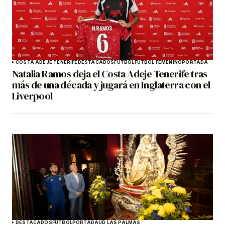
COSTA ADEJE TENERIFE
DESTACADOS
FÚTBOL
FÚTBOL FEMENINO
PORTADA
Natalia Ramos deja el Costa Adeje Tenerife tras
más de una década y jugará en Inglaterra con el
Liverpool
DESTACADOS
FÚTBOL
PORTADA
UD LAS PALMAS