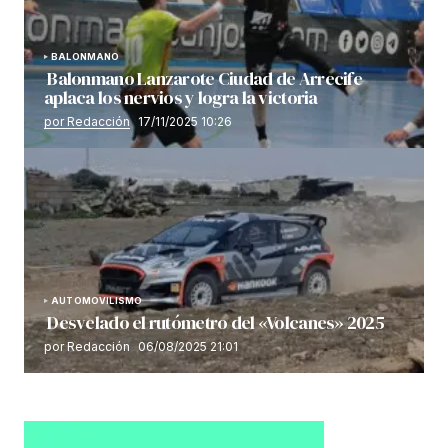
BALONMANO
Balonmano Lanzarote Ciudad de Arrecife
aplaca los nervios y logra la victoria
por Redacción
17/11/2025 10:26
AUTOMOVILISMO
Desvelado el rutómetro del «Volcanes» 2025
por Redacción
06/08/2025 21:01