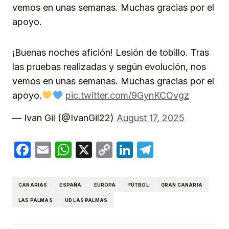
vemos en unas semanas. Muchas gracias por el
apoyo.
¡Buenas noches afición! Lesión de tobillo. Tras
las pruebas realizadas y según evolución, nos
vemos en unas semanas. Muchas gracias por el
apoyo.
pic.twitter.com/9GynKCOvgz
— Ivan Gil (@IvanGil22)
August 17, 2025
Facebook
Email
WhatsApp
X
Copy
LinkedIn
Telegram
Link
CANARIAS
ESPAÑA
EUROPA
FÚTBOL
GRAN CANARIA
LAS PALMAS
UD LAS PALMAS