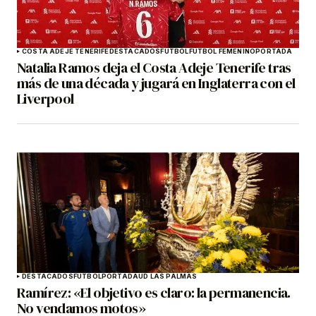
COSTA ADEJE TENERIFE
DESTACADOS
FÚTBOL
FÚTBOL FEMENINO
PORTADA
Natalia Ramos deja el Costa Adeje Tenerife tras
más de una década y jugará en Inglaterra con el
Liverpool
DESTACADOS
FÚTBOL
PORTADA
UD LAS PALMAS
Ramírez: «El objetivo es claro: la permanencia.
No vendamos motos»