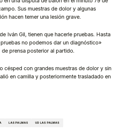
elo en una disputa de balón en el minuto 79 de
 campo. Sus muestras de dolor y algunas
ión hacen temer una lesión grave.
e Iván Gil, tienen que hacerle pruebas. Hasta
pruebas no podemos dar un diagnóstico»
 de prensa posterior al partido.
mo césped con grandes muestras de dolor y sin
alió en camilla y posteriormente trasladado en
kedIn
Telegram
A
LAS PALMAS
UD LAS PALMAS