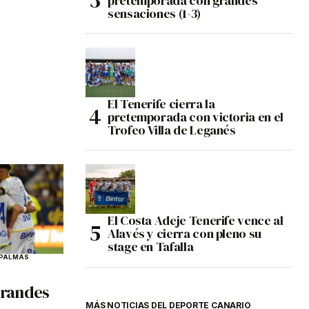
pretemporada con grandes
sensaciones (1-3)
El Tenerife cierra la
pretemporada con victoria en el
Trofeo Villa de Leganés
El Costa Adeje Tenerife vence al
Alavés y cierra con pleno su
stage en Tafalla
 PALMAS
grandes
MÁS NOTICIAS DEL DEPORTE CANARIO