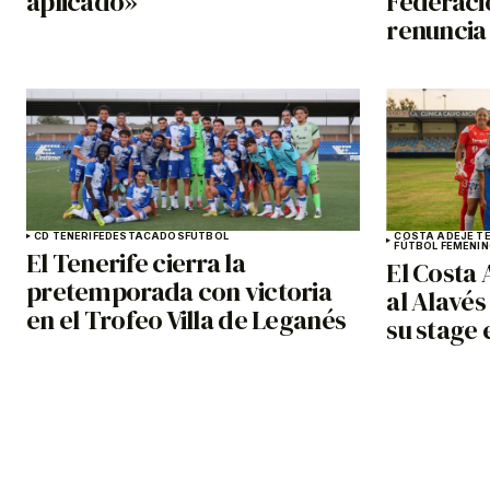
aplicado»
Federaci
renuncia
CD TENERIFE
DESTACADOS
FÚTBOL
COSTA ADEJE TE
FÚTBOL FEMENI
El Tenerife cierra la
El Costa 
pretemporada con victoria
al Alavés
en el Trofeo Villa de Leganés
su stage 