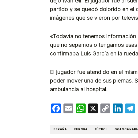
dejó Iván Gil. El jugador fue al su
partido y se quedó dolorido en el
imágenes que se vieron por televis
«Todavía no tenemos información d
que no sepamos o tengamos esas 
confirmaba Luis García en la rueda
El jugador fue atendido en el mis
poder mover una de sus piernas. S
ambulancia al hospital.
Facebook
Email
WhatsApp
X
Copy
Lin
Link
ESPAÑA
EUROPA
FÚTBOL
GRAN CANARI