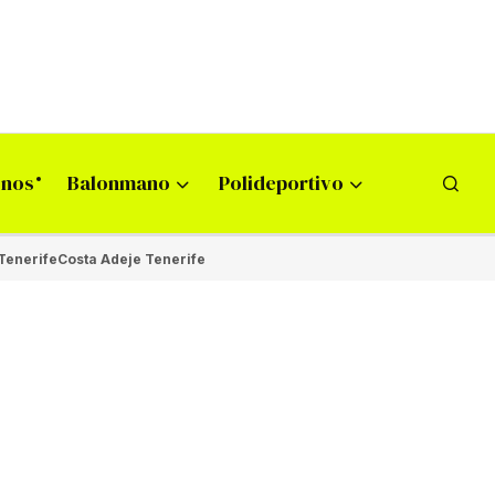
onos
Balonmano
Polideportivo
Tenerife
Costa Adeje Tenerife