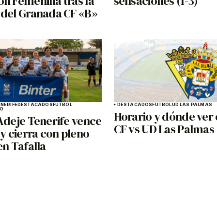
ón Femenina tras la
sensaciones (1-3)
 del Granada CF «B»
NERIFE
DESTACADOS
FÚTBOL
DESTACADOS
FÚTBOL
UD LAS PALMAS
NO
Horario y dónde ver 
Adeje Tenerife vence
CF vs UD Las Palmas
 y cierra con pleno
en Tafalla