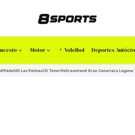
ncesto
Motor
Voleibol
Deportes Autóct
lf
Pádel
UD Las Palmas
CD Tenerife
Dreamland Gran Canaria
La Laguna 