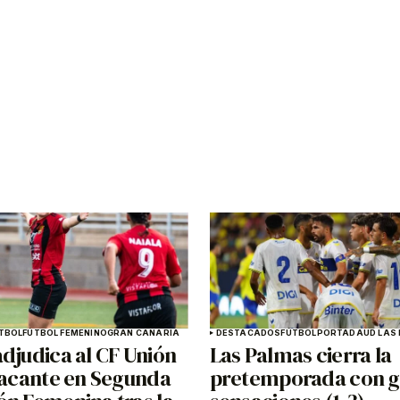
TBOL
FÚTBOL FEMENINO
GRAN CANARIA
DESTACADOS
FÚTBOL
PORTADA
UD LAS
djudica al CF Unión
Las Palmas cierra la
 vacante en Segunda
pretemporada con 