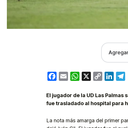
Agrega
Facebook
Email
WhatsApp
X
Copy
Lin
Link
El jugador de la UD Las Palmas s
fue trasladado al hospital para
La nota más amarga del primer par