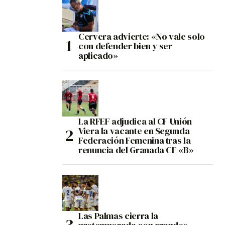
Cervera advierte: «No vale solo
con defender bien y ser
aplicado»
La RFEF adjudica al CF Unión
Viera la vacante en Segunda
Federación Femenina tras la
renuncia del Granada CF «B»
Las Palmas cierra la