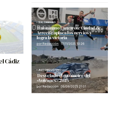
BALONMANO
Balonmano Lanzarote Ciudad de
Arrecife aplaca los nervios y
logra la victoria
por Redacción
17/11/2025 10:26
el Cádiz
AUTOMOVILISMO
Desvelado el rutómetro del
«Volcanes» 2025
por Redacción
06/08/2025 21:01