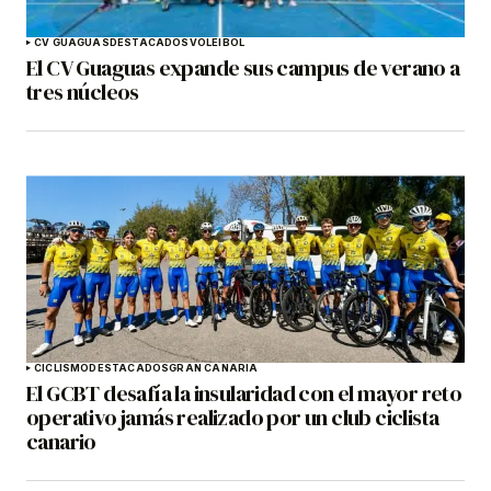
CV GUAGUAS
DESTACADOS
VOLEIBOL
El CV Guaguas expande sus campus de verano a
tres núcleos
CICLISMO
DESTACADOS
GRAN CANARIA
El GCBT desafía la insularidad con el mayor reto
operativo jamás realizado por un club ciclista
canario