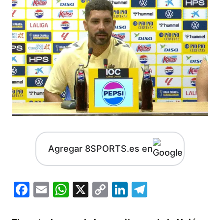
Agregar 8SPORTS.es en
Facebook
Email
WhatsApp
X
Copy
LinkedIn
Telegram
Link