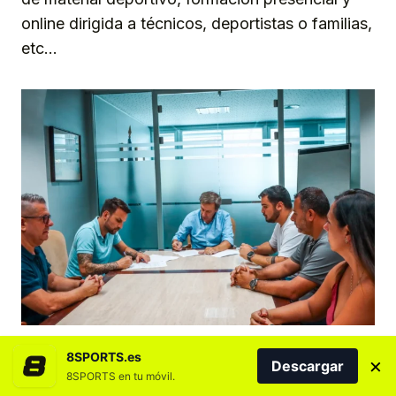
online dirigida a técnicos, deportistas o familias,
etc…
8SPORTS.es
×
Descargar
CANARIAS
CD TENERIFE
ESPAÑA
EUROPA
FÚTBOL
8SPORTS en tu móvil.
SANTA CRUZ DE TENERIFE
TENERIFE