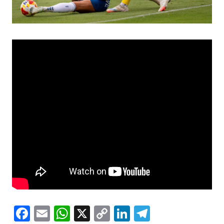
Facebook
Email
WhatsApp
X
Copy
LinkedIn
Telegram