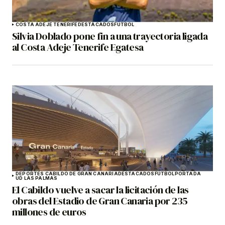
COSTA ADEJE TENERIFE
DESTACADOS
FÚTBOL
Silvia Doblado pone fin a una trayectoria ligada
al Costa Adeje Tenerife Egatesa
DEPORTES CABILDO DE GRAN CANARIA
DESTACADOS
FÚTBOL
PORTADA
UD LAS PALMAS
El Cabildo vuelve a sacar la licitación de las
obras del Estadio de Gran Canaria por 235
millones de euros