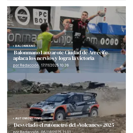
BALONMANO
Balonmano Lanzarote Ciudad de Arrecife
aplaca los nervios y logra la victoria
por Redacción
17/11/2025 10:26
AUTOMOVILISMO
Desvelado el rutómetro del «Volcanes» 2025
por Redacción
06/08/2025 21:01