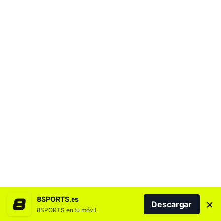
8SPORTS.es
×
Descargar
8SPORTS en tu móvil.