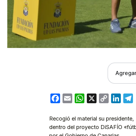
Agrega
Facebook
Email
WhatsApp
X
Copy
Lin
Link
Recogió el material su presidente,
dentro del proyecto DiSAFÍO «fútbo
por el Gobierno de Canarias.