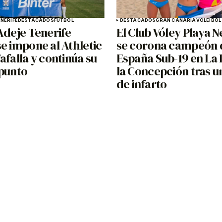
NERIFE
DESTACADOS
FÚTBOL
DESTACADOS
GRAN CANARIA
VOLEIBOL
Adeje Tenerife
El Club Vóley Playa N
e impone al Athletic
se corona campeón 
afalla y continúa su
España Sub-19 en La 
 punto
la Concepción tras un
de infarto