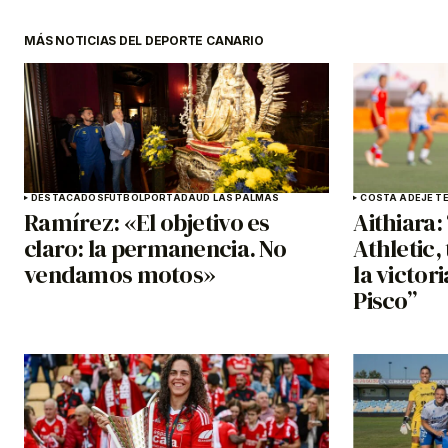
MÁS NOTICIAS DEL DEPORTE CANARIO
DESTACADOS
FÚTBOL
PORTADA
UD LAS PALMAS
COSTA ADEJE TE
Ramírez: «El objetivo es
Aithiara:
claro: la permanencia. No
Athletic
vendamos motos»
la victori
Pisco”