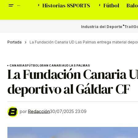
Historias 8SPORTS
Fútbol
Balo
Industria del Deporte
Trail
Go
Portada
La Fundación Canaria UD Las Palmas entrega material deport
CANARIAS
FÚTBOL
GRAN CANARIA
UD LAS PALMAS
La Fundación Canaria U
deportivo al Gáldar CF
por
Redacción
30/07/2025 23:09