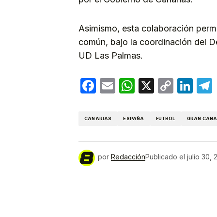
Asimismo, esta colaboración permi
común, bajo la coordinación del 
UD Las Palmas.
Facebook
Email
WhatsApp
X
Copy
Lin
Link
CANARIAS
ESPAÑA
FÚTBOL
GRAN CANA
por
Redacción
Publicado el
julio 30,