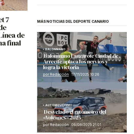
et 7
MÁS NOTICIAS DEL DEPORTE CANARIO
de
Línea de
a final
BALONMANO
Balonmano Lanzarote Ciudad de
Arrecife aplaca los nervios y
logra la victoria
por Redacción
17/11/2025 10:26
AUTOMOVILISMO
Desvelado el rutómetro del
«Volcanes» 2025
por Redacción
06/08/2025 21:01