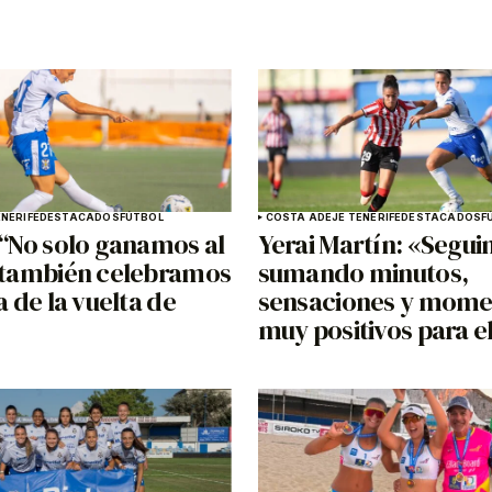
NERIFE
DESTACADOS
FÚTBOL
COSTA ADEJE TENERIFE
DESTACADOS
F
 “No solo ganamos al
Yerai Martín: «Segu
, también celebramos
sumando minutos,
a de la vuelta de
sensaciones y mome
muy positivos para e