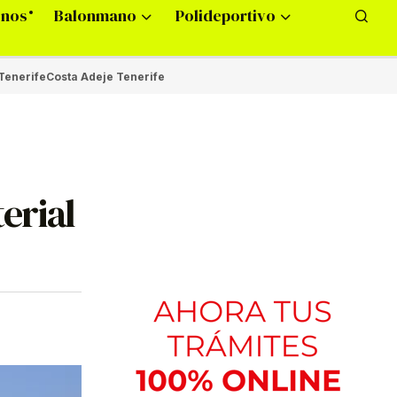
onos
Balonmano
Polideportivo
Tenerife
Costa Adeje Tenerife
erial