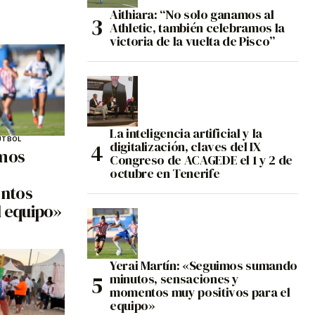
Aithiara: “No solo ganamos al
Athletic, también celebramos la
victoria de la vuelta de Pisco”
La inteligencia artificial y la
ÚTBOL
digitalización, claves del IX
imos
Congreso de ACAGEDE el 1 y 2 de
octubre en Tenerife
ntos
l equipo»
Yerai Martín: «Seguimos sumando
minutos, sensaciones y
momentos muy positivos para el
equipo»