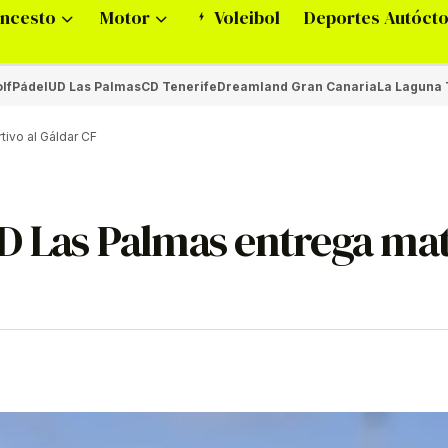
ncesto
Motor
Voleibol
Deportes Autóct
lf
Pádel
UD Las Palmas
CD Tenerife
Dreamland Gran Canaria
La Laguna 
ivo al Gáldar CF
D Las Palmas entrega mat