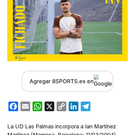
Agregar 8SPORTS.es en
Facebook
Email
WhatsApp
X
Copy
LinkedIn
Telegram
Link
La UD Las Palmas incorpora a Ian Martínez
Martínez (Manresa, Barcelona; 11/03/2004)