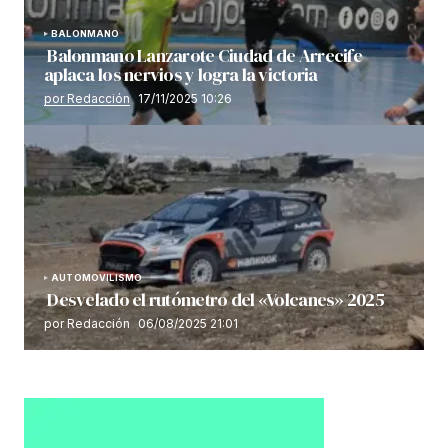
BALONMANO
Balonmano Lanzarote Ciudad de Arrecife
aplaca los nervios y logra la victoria
por Redacción
17/11/2025 10:26
AUTOMOVILISMO
Desvelado el rutómetro del «Volcanes» 2025
por Redacción
06/08/2025 21:01