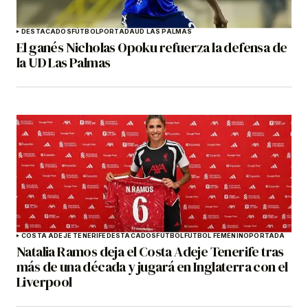
DESTACADOS
FÚTBOL
PORTADA
UD LAS PALMAS
El ganés Nicholas Opoku refuerza la defensa de
la UD Las Palmas
COSTA ADEJE TENERIFE
DESTACADOS
FÚTBOL
FÚTBOL FEMENINO
PORTADA
Natalia Ramos deja el Costa Adeje Tenerife tras
más de una década y jugará en Inglaterra con el
Liverpool