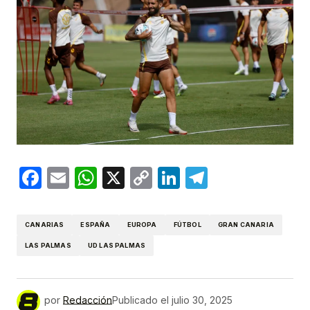
Facebook
Email
WhatsApp
X
Copy
LinkedIn
Telegram
Link
CANARIAS
ESPAÑA
EUROPA
FÚTBOL
GRAN CANARIA
LAS PALMAS
UD LAS PALMAS
por
Redacción
Publicado el
julio 30, 2025