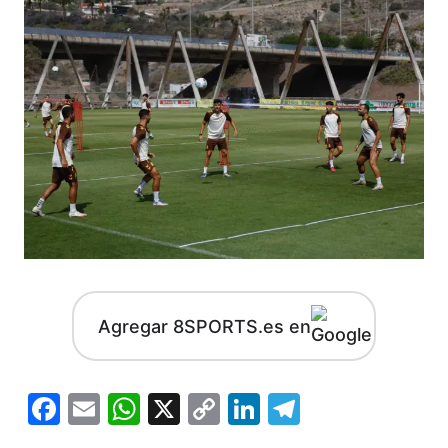
Agregar 8SPORTS.es en
Facebook
Email
WhatsApp
X
Copy
LinkedIn
Telegram
Link