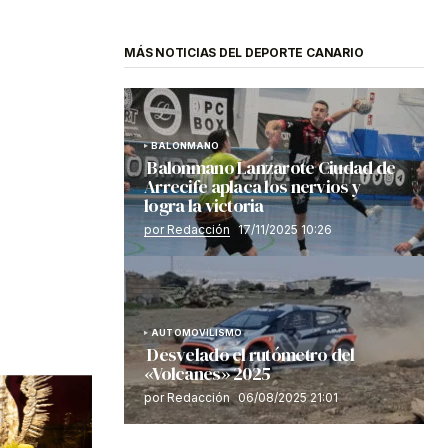
MÁS NOTICIAS DEL DEPORTE CANARIO
BALONMANO
Balonmano Lanzarote Ciudad de
Arrecife aplaca los nervios y
logra la victoria
por Redacción
17/11/2025 10:26
AUTOMOVILISMO
Desvelado el rutómetro del
«Volcanes» 2025
por Redacción
06/08/2025 21:01