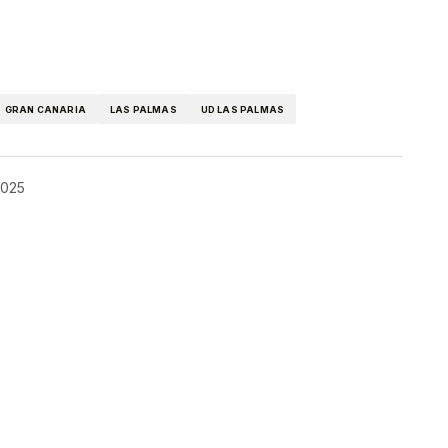
kedIn
Telegram
GRAN CANARIA
LAS PALMAS
UD LAS PALMAS
 2025