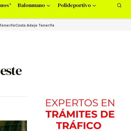
onos
Balonmano
Polideportivo
Tenerife
Costa Adeje Tenerife
 este