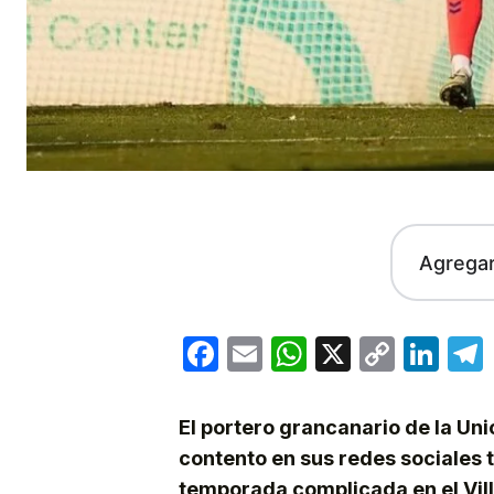
Agrega
Facebook
Email
WhatsApp
X
Copy
Lin
Link
El portero grancanario de la Un
contento en sus redes sociales t
temporada complicada en el Vill