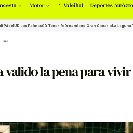
ncesto
Motor
Voleibol
Deportes Autóct
lf
Pádel
UD Las Palmas
CD Tenerife
Dreamland Gran Canaria
La Laguna 
ento»
valido la pena para vivir