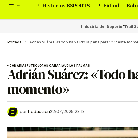
Historias 8SPORTS
Fútbol
Balo
Industria del Deporte
Trail
Go
Portada
Adrián Suárez: «Todo ha valido la pena para vivir este mom
CANARIAS
FÚTBOL
GRAN CANARIA
UD LAS PALMAS
Adrián Suárez: «Todo ha 
momento»
por
Redacción
22/07/2025 23:13