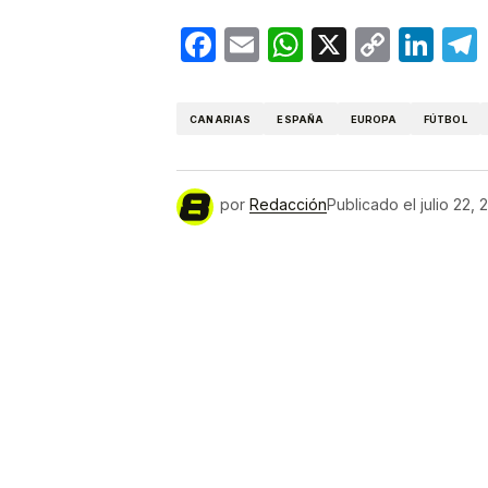
Facebook
Email
WhatsApp
X
Copy
Lin
Link
CANARIAS
ESPAÑA
EUROPA
FÚTBOL
por
Redacción
Publicado el
julio 22,