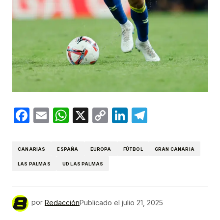
Facebook
Email
WhatsApp
X
Copy
LinkedIn
Telegram
Link
CANARIAS
ESPAÑA
EUROPA
FÚTBOL
GRAN CANARIA
LAS PALMAS
UD LAS PALMAS
por
Redacción
Publicado el
julio 21, 2025