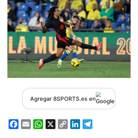
Agregar 8SPORTS.es en
Facebook
Email
WhatsApp
X
Copy
LinkedIn
Telegram
Link