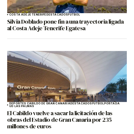
COSTA ADEJE TENERIFE
DESTACADOS
FÚTBOL
Silvia Doblado pone fin a una trayectoria ligada
al Costa Adeje Tenerife Egatesa
DEPORTES CABILDO DE GRAN CANARIA
DESTACADOS
FÚTBOL
PORTADA
UD LAS PALMAS
El Cabildo vuelve a sacar la licitación de las
obras del Estadio de Gran Canaria por 235
millones de euros