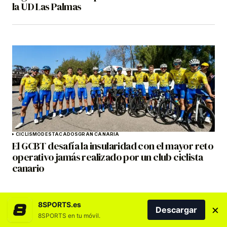
la UD Las Palmas
CICLISMO
DESTACADOS
GRAN CANARIA
El GCBT desafía la insularidad con el mayor reto
operativo jamás realizado por un club ciclista
canario
8SPORTS.es
×
Descargar
8SPORTS en tu móvil.