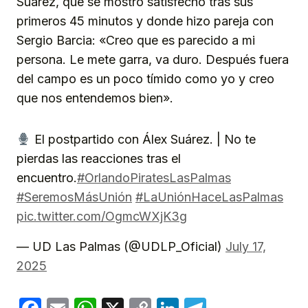
Suárez, que se mostró satisfecho tras sus
primeros 45 minutos y donde hizo pareja con
Sergio Barcia: «Creo que es parecido a mi
persona. Le mete garra, va duro. Después fuera
del campo es un poco tímido como yo y creo
que nos entendemos bien».
El postpartido con Álex Suárez. | No te
pierdas las reacciones tras el
encuentro.
#OrlandoPiratesLasPalmas
#SeremosMásUnión
#LaUniónHaceLasPalmas
pic.twitter.com/OgmcWXjK3g
— UD Las Palmas (@UDLP_Oficial)
July 17,
2025