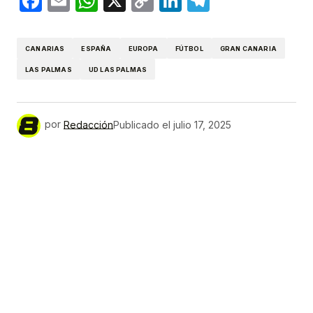
Facebook
Email
WhatsApp
X
Copy
LinkedIn
Telegram
Link
CANARIAS
ESPAÑA
EUROPA
FÚTBOL
GRAN CANARIA
LAS PALMAS
UD LAS PALMAS
por
Redacción
Publicado el
julio 17, 2025