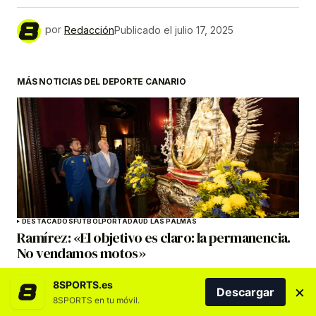
por
Redacción
Publicado el
julio 17, 2025
MÁS NOTICIAS DEL DEPORTE CANARIO
DESTACADOS
FÚTBOL
PORTADA
UD LAS PALMAS
Ramírez: «El objetivo es claro: la permanencia.
No vendamos motos»
8SPORTS.es
×
Descargar
8SPORTS en tu móvil.