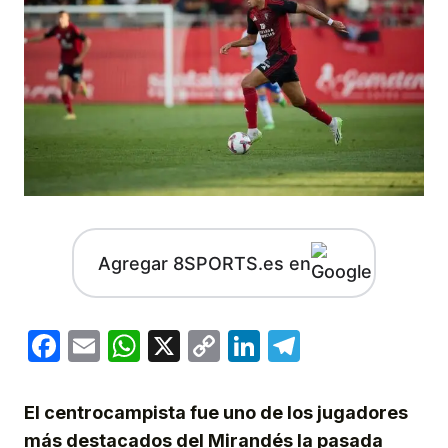
Agregar 8SPORTS.es en
Facebook
Email
WhatsApp
X
Copy
LinkedIn
Telegram
Link
El centrocampista fue uno de los jugadores
más destacados del Mirandés la pasada