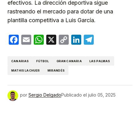
efectivos. La dirección deportiva sigue
rastreando el mercado para dotar de una
plantilla competitiva a Luis García.
Facebook
Email
WhatsApp
X
Copy
LinkedIn
Telegram
Link
CANARIAS
FÚTBOL
GRAN CANARIA
LAS PALMAS
MATHIS LACHUER
MIRANDÉS
por
Sergio Delgado
Publicado el
julio 05, 2025