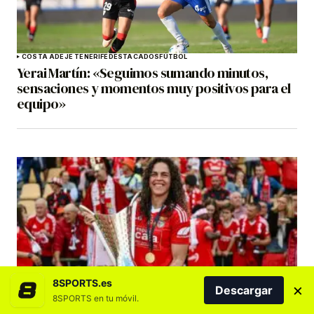
COSTA ADEJE TENERIFE
DESTACADOS
FÚTBOL
Yerai Martín: «Seguimos sumando minutos,
sensaciones y momentos muy positivos para el
equipo»
DESTACADOS
FÚTBOL
FÚTBOL FEMENINO
GRAN CANARIA
8SPORTS.es
×
Descargar
La canaria Andrea Falcón se retira del fútbol a
8SPORTS en tu móvil.
los 29 años tras una carrera lastrada por las