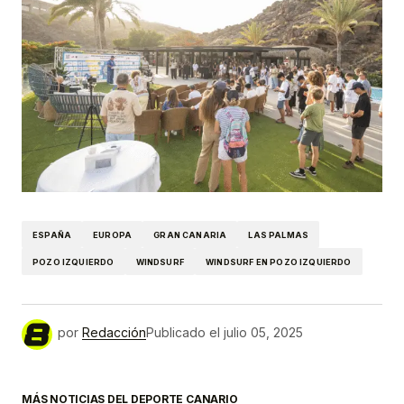
ESPAÑA
EUROPA
GRAN CANARIA
LAS PALMAS
POZO IZQUIERDO
WINDSURF
WINDSURF EN POZO IZQUIERDO
por
Redacción
Publicado el
julio 05, 2025
MÁS NOTICIAS DEL DEPORTE CANARIO