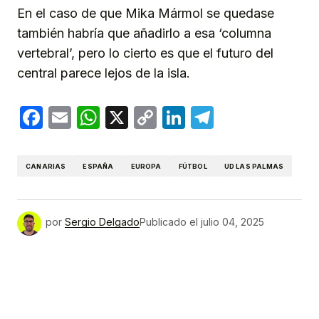
En el caso de que Mika Mármol se quedase
también habría que añadirlo a esa ‘columna
vertebral’, pero lo cierto es que el futuro del
central parece lejos de la isla.
Facebook
Email
WhatsApp
X
Copy
LinkedIn
Telegram
Link
CANARIAS
ESPAÑA
EUROPA
FÚTBOL
UD LAS PALMAS
por
Sergio Delgado
Publicado el
julio 04, 2025