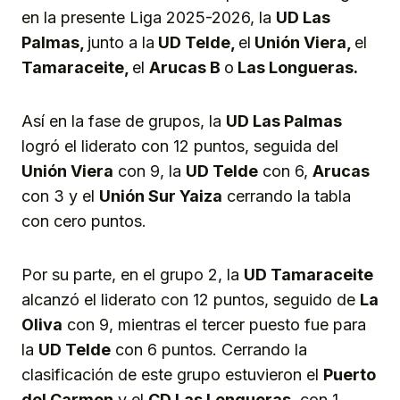
en la presente Liga 2025-2026, la
UD Las
Palmas,
junto a la
UD Telde,
el
Unión Viera,
el
Tamaraceite,
el
Arucas B
o
Las Longueras.
Así en la fase de grupos, la
UD Las Palmas
logró el liderato con 12 puntos, seguida del
Unión Viera
con 9, la
UD Telde
con 6,
Arucas
con 3 y el
Unión Sur Yaiza
cerrando la tabla
con cero puntos.
Por su parte, en el grupo 2, la
UD Tamaraceite
alcanzó el liderato con 12 puntos, seguido de
La
Oliva
con 9, mientras el tercer puesto fue para
la
UD Telde
con 6 puntos. Cerrando la
clasificación de este grupo estuvieron el
Puerto
del Carmen
y el
CD Las Longueras
, con 1