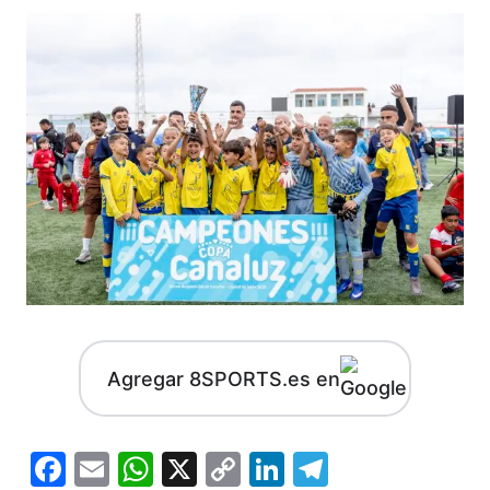
Agregar 8SPORTS.es en
Facebook
Email
WhatsApp
X
Copy
LinkedIn
Telegram