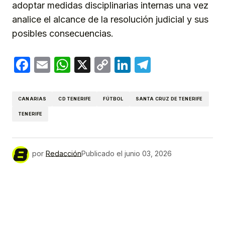
adoptar medidas disciplinarias internas una vez
analice el alcance de la resolución judicial y sus
posibles consecuencias.
Facebook
Email
WhatsApp
X
Copy
LinkedIn
Telegram
Link
CANARIAS
CD TENERIFE
FÚTBOL
SANTA CRUZ DE TENERIFE
TENERIFE
por
Redacción
Publicado el
junio 03, 2026