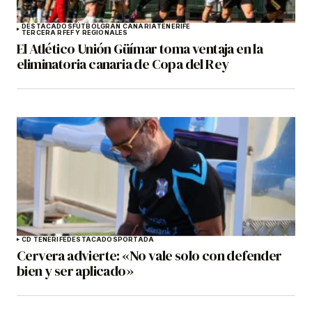
DESTACADOS
FÚTBOL
GRAN CANARIA
TENERIFE
TERCERA RFEF Y REGIONALES
El Atlético Unión Güímar toma ventaja en la
eliminatoria canaria de Copa del Rey
CD TENERIFE
DESTACADOS
PORTADA
Cervera advierte: «No vale solo con defender
bien y ser aplicado»