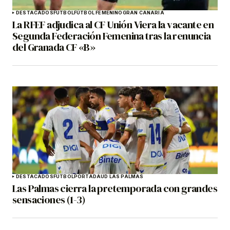
DESTACADOS
FÚTBOL
FÚTBOL FEMENINO
GRAN CANARIA
La RFEF adjudica al CF Unión Viera la vacante en
Segunda Federación Femenina tras la renuncia
del Granada CF «B»
DESTACADOS
FÚTBOL
PORTADA
UD LAS PALMAS
Las Palmas cierra la pretemporada con grandes
sensaciones (1-3)