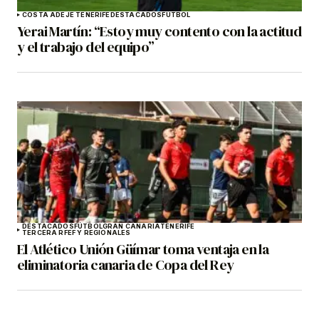
COSTA ADEJE TENERIFE
DESTACADOS
FÚTBOL
Yerai Martín: “Estoy muy contento con la actitud
y el trabajo del equipo”
DESTACADOS
FÚTBOL
GRAN CANARIA
TENERIFE
TERCERA RFEF Y REGIONALES
El Atlético Unión Güímar toma ventaja en la
eliminatoria canaria de Copa del Rey