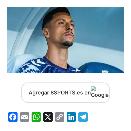
Agregar 8SPORTS.es en
Facebook
Email
WhatsApp
X
Copy
LinkedIn
Telegram
Link