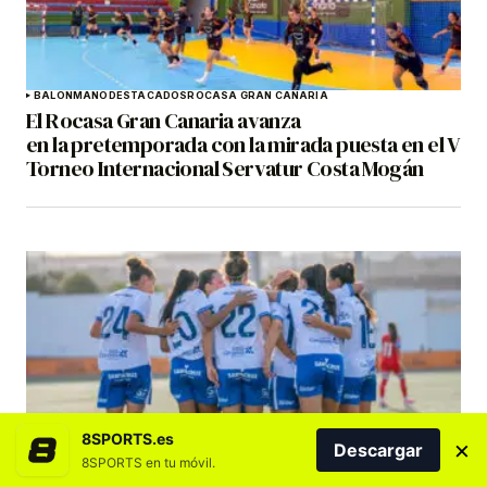
BALONMANO
DESTACADOS
ROCASA GRAN CANARIA
El Rocasa Gran Canaria avanza
en la pretemporada con la mirada puesta en el V
Torneo Internacional Servatur Costa Mogán
8SPORTS.es
×
COSTA ADEJE TENERIFE
DESTACADOS
FÚTBOL
FÚTBOL FEMENINO
Descargar
El Costa Adeje Tenerife Egatesa avanza con
8SPORTS en tu móvil.