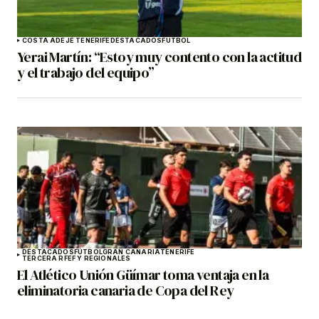
COSTA ADEJE TENERIFE
DESTACADOS
FÚTBOL
Yerai Martín: “Estoy muy contento con la actitud
y el trabajo del equipo”
DESTACADOS
FÚTBOL
GRAN CANARIA
TENERIFE
TERCERA RFEF Y REGIONALES
El Atlético Unión Güímar toma ventaja en la
eliminatoria canaria de Copa del Rey