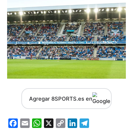
Agregar 8SPORTS.es en
Facebook
Email
WhatsApp
X
Copy
LinkedIn
Telegram
Link