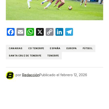
Facebook
Email
WhatsApp
X
Copy
LinkedIn
Telegram
Link
CANARIAS
CD TENERIFE
ESPAÑA
EUROPA
FÚTBOL
SANTA CRUZ DE TENERIFE
TENERIFE
por
Redacción
Publicado el
febrero 12, 2026