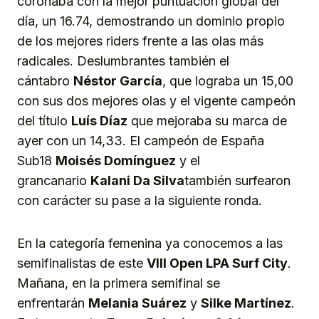
coronaba con la mejor puntuación global del
día, un 16.74, demostrando un dominio propio
de los mejores riders frente a las olas más
radicales. Deslumbrantes también el
cántabro
Néstor García
, que lograba un 15,00
con sus dos mejores olas y el vigente campeón
del título
Luís Díaz
que mejoraba su marca de
ayer con un 14,33. El campeón de España
Sub18
Moisés Domínguez
y el
grancanario
Kalani Da Silva
también surfearon
con carácter su pase a la siguiente ronda.
En la categoría femenina ya conocemos a las
semifinalistas de este
VIII Open LPA Surf City
.
Mañana, en la primera semifinal se
enfrentarán
Melania Suárez
y
Silke Martínez
.