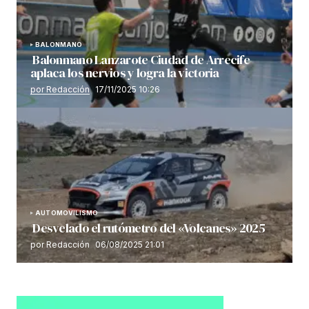
BALONMANO
Balonmano Lanzarote Ciudad de Arrecife
aplaca los nervios y logra la victoria
por Redacción
17/11/2025 10:26
AUTOMOVILISMO
Desvelado el rutómetro del «Volcanes» 2025
por Redacción
06/08/2025 21:01