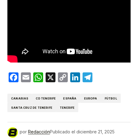
Facebook
Email
WhatsApp
X
Copy
LinkedIn
Telegram
Link
CANARIAS
CD TENERIFE
ESPAÑA
EUROPA
FÚTBOL
SANTA CRUZ DE TENERIFE
TENERIFE
por
Redacción
Publicado el
diciembre 21, 2025