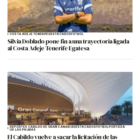
COSTA ADEJE TENERIFE
DESTACADOS
FÚTBOL
Silvia Doblado pone fin a una trayectoria ligada
al Costa Adeje Tenerife Egatesa
DEPORTES CABILDO DE GRAN CANARIA
DESTACADOS
FÚTBOL
PORTADA
UD LAS PALMAS
El Cabildo vuelve a sacar la licitación de las