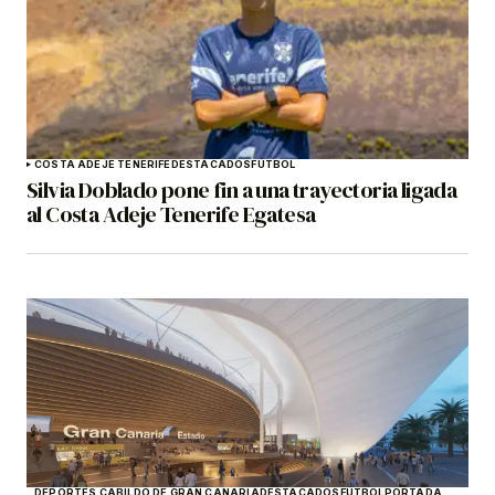
COSTA ADEJE TENERIFE
DESTACADOS
FÚTBOL
Silvia Doblado pone fin a una trayectoria ligada
al Costa Adeje Tenerife Egatesa
DEPORTES CABILDO DE GRAN CANARIA
DESTACADOS
FÚTBOL
PORTADA