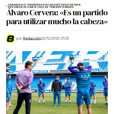
CANARIAS
CD TENERIFE
DESTACADOS
FÚTBOL
PORTADA
PROVINCIA DE SANTA CRUZ DE TENERIFE
TENERIFE
Álvaro Cervera: «Es un partido
para utilizar mucho la cabeza»
por
Redacción
20/12/2025 01:25