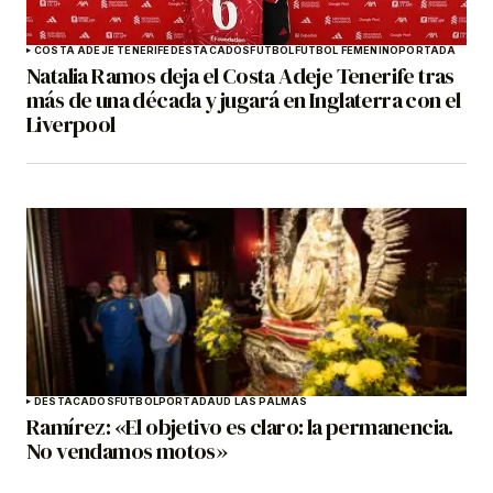
COSTA ADEJE TENERIFE
DESTACADOS
FÚTBOL
FÚTBOL FEMENINO
PORTADA
Natalia Ramos deja el Costa Adeje Tenerife tras
más de una década y jugará en Inglaterra con el
Liverpool
DESTACADOS
FÚTBOL
PORTADA
UD LAS PALMAS
Ramírez: «El objetivo es claro: la permanencia.
No vendamos motos»