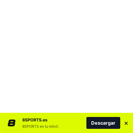
8SPORTS.es
×
Descargar
8SPORTS en tu móvil.