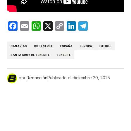
Facebook
Email
WhatsApp
X
Copy
LinkedIn
Telegram
Link
CANARIAS
CD TENERIFE
ESPAÑA
EUROPA
FÚTBOL
SANTA CRUZ DE TENERIFE
TENERIFE
por
Redacción
Publicado el
diciembre 20, 2025