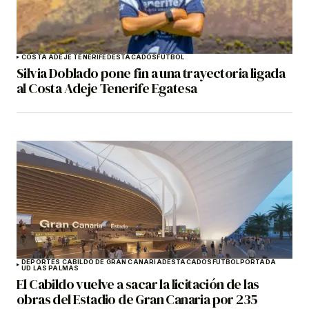
COSTA ADEJE TENERIFE
DESTACADOS
FÚTBOL
Silvia Doblado pone fin a una trayectoria ligada
al Costa Adeje Tenerife Egatesa
DEPORTES CABILDO DE GRAN CANARIA
DESTACADOS
FÚTBOL
PORTADA
UD LAS PALMAS
El Cabildo vuelve a sacar la licitación de las
obras del Estadio de Gran Canaria por 235