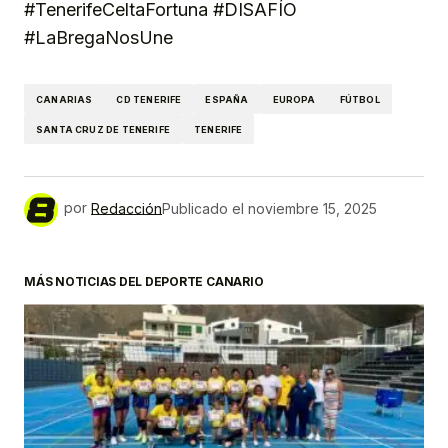
#TenerifeCeltaFortuna #DISAFÍO
#LaBregaNosUne
CANARIAS
CD TENERIFE
ESPAÑA
EUROPA
FÚTBOL
SANTA CRUZ DE TENERIFE
TENERIFE
por
Redacción
Publicado el
noviembre 15, 2025
MÁS NOTICIAS DEL DEPORTE CANARIO