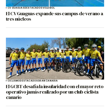
CV GUAGUAS
DESTACADOS
VOLEIBOL
El CV Guaguas expande sus campus de verano a
tres núcleos
CICLISMO
DESTACADOS
GRAN CANARIA
El GCBT desafía la insularidad con el mayor reto
operativo jamás realizado por un club ciclista
canario