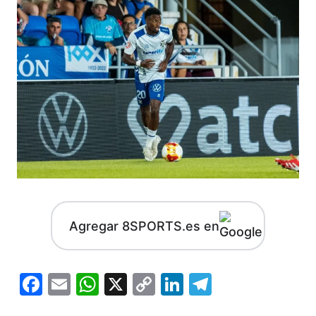
Agregar 8SPORTS.es en
Facebook
Email
WhatsApp
X
Copy
LinkedIn
Telegram
Link