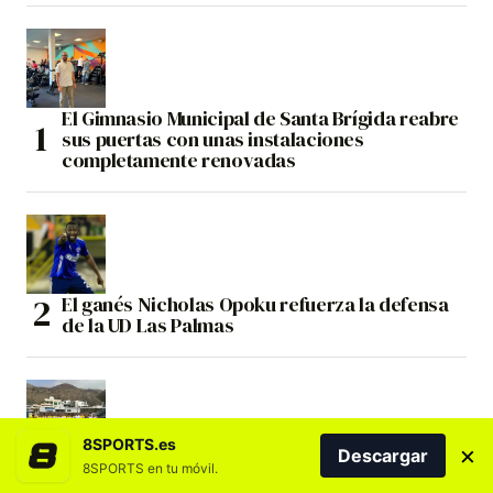
El Gimnasio Municipal de Santa Brígida reabre
sus puertas con unas instalaciones
completamente renovadas
El ganés Nicholas Opoku refuerza la defensa
de la UD Las Palmas
8SPORTS.es
×
Descargar
El CV Guaguas expande sus campus de verano
8SPORTS en tu móvil.
a tres núcleos