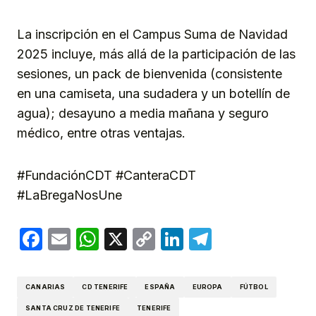
La inscripción en el Campus Suma de Navidad
2025 incluye, más allá de la participación de las
sesiones, un pack de bienvenida (consistente
en una camiseta, una sudadera y un botellín de
agua); desayuno a media mañana y seguro
médico, entre otras ventajas.
#FundaciónCDT #CanteraCDT
#LaBregaNosUne
Facebook
Email
WhatsApp
X
Copy
LinkedIn
Telegram
Link
CANARIAS
CD TENERIFE
ESPAÑA
EUROPA
FÚTBOL
SANTA CRUZ DE TENERIFE
TENERIFE