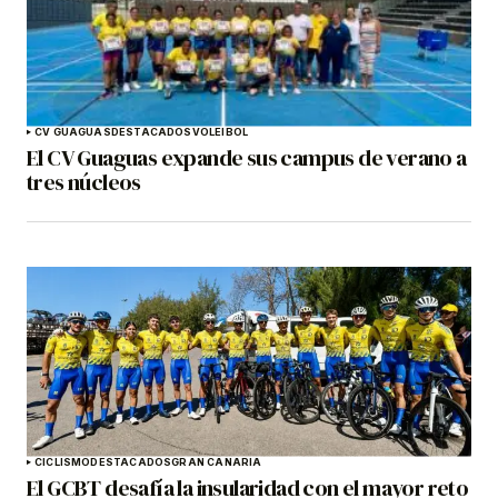
CV GUAGUAS
DESTACADOS
VOLEIBOL
El CV Guaguas expande sus campus de verano a
tres núcleos
CICLISMO
DESTACADOS
GRAN CANARIA
El GCBT desafía la insularidad con el mayor reto