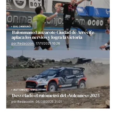
BALONMANO
Balonmano Lanzarote Ciudad de Arrecife
aplaca los nervios y logra la victoria
por Redacción
17/11/2025 10:26
AUTOMOVILISMO
Desvelado el rutómetro del «Volcanes» 2025
por Redacción
06/08/2025 21:01