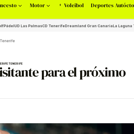
ncesto
Motor
Voleibol
Deportes Autóct
lf
Pádel
UD Las Palmas
CD Tenerife
Dreamland Gran Canaria
La Laguna 
oTenerife
ERIFE
TENERIFE
isitante para el próximo