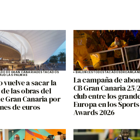
LDO DE GRAN CANARIA
DESTACADOS
BALONCESTO
DESTACADOS
DREAMLAND
A
UD LAS PALMAS
La campaña de abon
o vuelve a sacar la
CB Gran Canaria 25/26
n de las obras del
club entre los grand
de Gran Canaria por
Europa en los Sports
ones de euros
Awards 2026