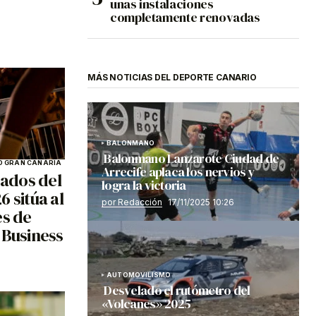
unas instalaciones
completamente renovadas
MÁS NOTICIAS DEL DEPORTE CANARIO
BALONMANO
Balonmano Lanzarote Ciudad de
 GRAN CANARIA
Arrecife aplaca los nervios y
ados del
logra la victoria
 sitúa al
por Redacción
17/11/2025 10:26
es de
 Business
AUTOMOVILISMO
Desvelado el rutómetro del
«Volcanes» 2025