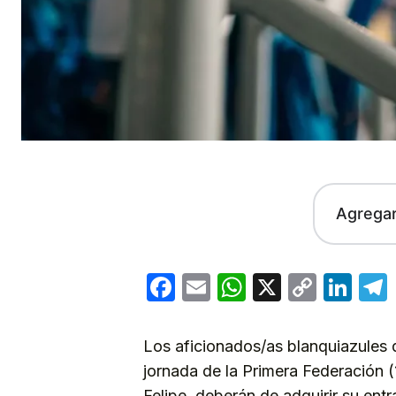
Agrega
Facebook
Email
WhatsApp
X
Copy
Lin
Link
Los aficionados/as blanquiazules 
jornada de la Primera Federación (
Felipe, deberán de adquirir su entr