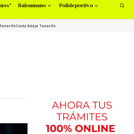
onos
Balonmano
Polideportivo
Tenerife
Costa Adeje Tenerife