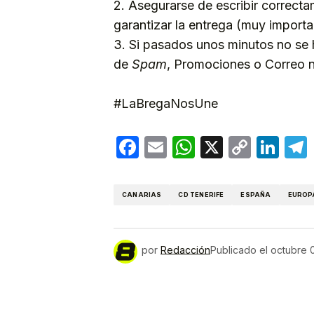
2. Asegurarse de escribir correcta
garantizar la entrega (muy importa
3. Si pasados unos minutos no se h
de
Spam
, Promociones o Correo 
#LaBregaNosUne
Facebook
Email
WhatsApp
X
Copy
Lin
Link
CANARIAS
CD TENERIFE
ESPAÑA
EUROP
por
Redacción
Publicado el
octubre 