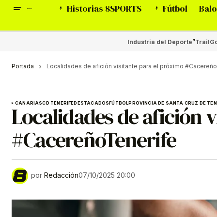
Historias 8SPORTS
Fútbol
Balo
Industria del Deporte
Trail
Go
Portada
Localidades de afición visitante para el próximo #Cacereñ
CANARIAS
CD TENERIFE
DESTACADOS
FÚTBOL
PROVINCIA DE SANTA CRUZ DE TEN
Localidades de afición v
#CacereñoTenerife
por
Redacción
07/10/2025 20:00