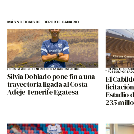
MÁS NOTICIAS DEL DEPORTE CANARIO
COSTA ADEJE TENERIFE
DESTACADOS
FÚTBOL
DEPORTES CABI
FÚTBOL
PORTAD
Silvia Doblado pone fin a una
El Cabild
trayectoria ligada al Costa
licitació
Adeje Tenerife Egatesa
Estadio 
235 mill