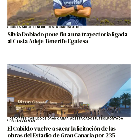
COSTA ADEJE TENERIFE
DESTACADOS
FÚTBOL
Silvia Doblado pone fin a una trayectoria ligada
al Costa Adeje Tenerife Egatesa
DEPORTES CABILDO DE GRAN CANARIA
DESTACADOS
FÚTBOL
PORTADA
UD LAS PALMAS
El Cabildo vuelve a sacar la licitación de las
obras del Estadio de Gran Canaria por 235