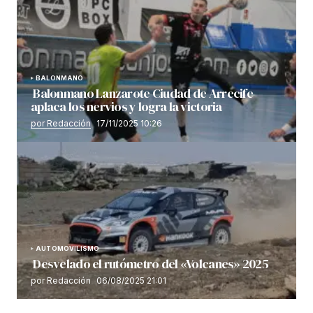
BALONMANO
Balonmano Lanzarote Ciudad de Arrecife
aplaca los nervios y logra la victoria
por Redacción
17/11/2025 10:26
AUTOMOVILISMO
Desvelado el rutómetro del «Volcanes» 2025
por Redacción
06/08/2025 21:01