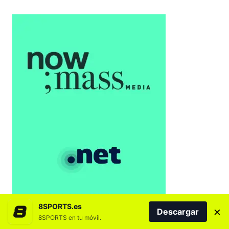
8SPORTS.es
×
Descargar
8SPORTS en tu móvil.