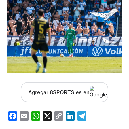
Agregar 8SPORTS.es en
Facebook
Email
WhatsApp
X
Copy
LinkedIn
Telegram
Link