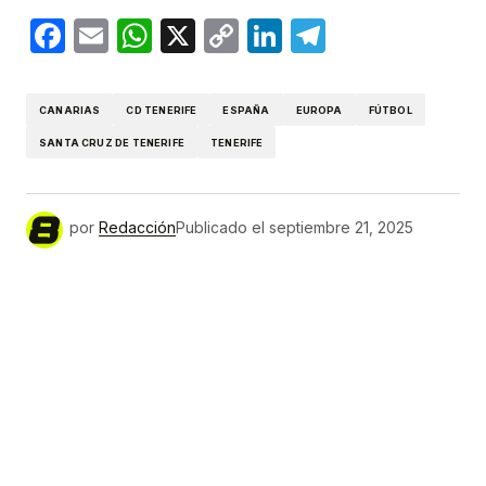
Facebook
Email
WhatsApp
X
Copy
LinkedIn
Telegram
Link
CANARIAS
CD TENERIFE
ESPAÑA
EUROPA
FÚTBOL
SANTA CRUZ DE TENERIFE
TENERIFE
por
Redacción
Publicado el
septiembre 21, 2025