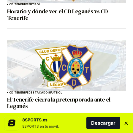
CD TENERIFE
FÚTBOL
Horario y dónde ver el CD Leganés vs CD
Tenerife
CD TENERIFE
DESTACADOS
FÚTBOL
El Tenerife cierra la pretemporada ante el
Leganés
8SPORTS.es
×
Descargar
8SPORTS en tu móvil.