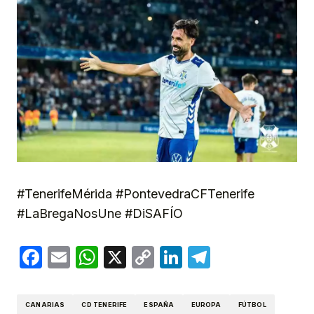
#TenerifeMérida #PontevedraCFTenerife
#LaBregaNosUne #DiSAFÍO
Facebook
Email
WhatsApp
X
Copy
LinkedIn
Telegram
Link
CANARIAS
CD TENERIFE
ESPAÑA
EUROPA
FÚTBOL