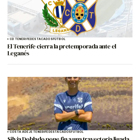
CD TENERIFE
DESTACADOS
FÚTBOL
El Tenerife cierra la pretemporada ante el
Leganés
COSTA ADEJE TENERIFE
DESTACADOS
FÚTBOL
Silvia Doblado pone fin a una trayectoria ligada