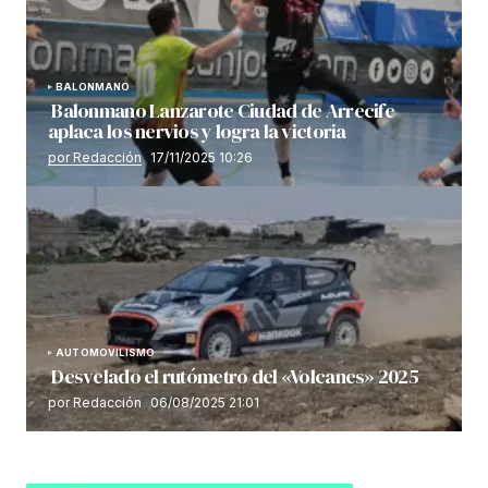
BALONMANO
Balonmano Lanzarote Ciudad de Arrecife
aplaca los nervios y logra la victoria
por Redacción
17/11/2025 10:26
AUTOMOVILISMO
Desvelado el rutómetro del «Volcanes» 2025
por Redacción
06/08/2025 21:01