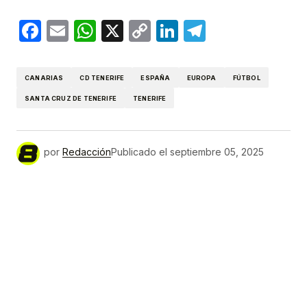
Facebook
Email
WhatsApp
X
Copy
LinkedIn
Telegram
Link
CANARIAS
CD TENERIFE
ESPAÑA
EUROPA
FÚTBOL
SANTA CRUZ DE TENERIFE
TENERIFE
por
Redacción
Publicado el
septiembre 05, 2025