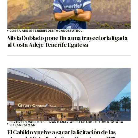
COSTA ADEJE TENERIFE
DESTACADOS
FÚTBOL
Silvia Doblado pone fin a una trayectoria ligada
al Costa Adeje Tenerife Egatesa
DEPORTES CABILDO DE GRAN CANARIA
DESTACADOS
FÚTBOL
PORTADA
UD LAS PALMAS
El Cabildo vuelve a sacar la licitación de las