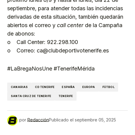
septiembre, para atender todas las incidencias
derivadas de esta situación, también quedarán
abiertos el correo y
call center
de la Campaña
de abonos:
o Call Center: 922.298.100
o Correo: ca@clubdeportivotenerife.es
#LaBregaNosUne #TenerifeMérida
CANARIAS
CD TENERIFE
ESPAÑA
EUROPA
FÚTBOL
SANTA CRUZ DE TENERIFE
TENERIFE
por
Redacción
Publicado el
septiembre 05, 2025