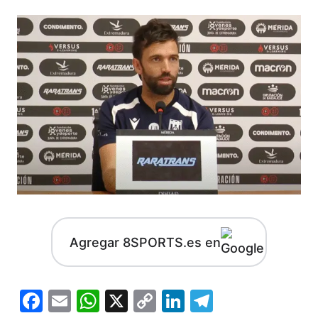
Agregar 8SPORTS.es en
Facebook
Email
WhatsApp
X
Copy
LinkedIn
Telegram