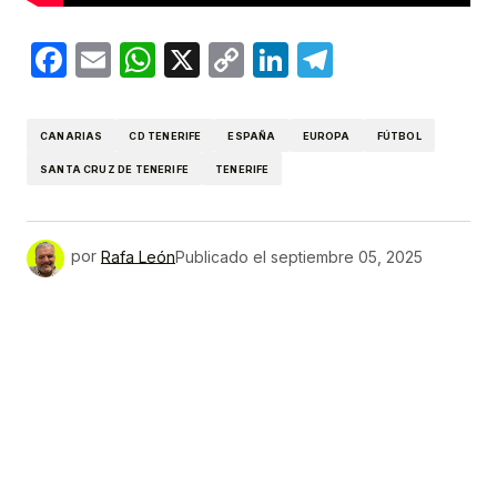
Facebook
Email
WhatsApp
X
Copy
LinkedIn
Telegram
Link
CANARIAS
CD TENERIFE
ESPAÑA
EUROPA
FÚTBOL
SANTA CRUZ DE TENERIFE
TENERIFE
por
Rafa León
Publicado el
septiembre 05, 2025