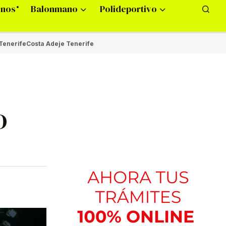
onos
Balonmano
Polideportivo
Tenerife
Costa Adeje Tenerife
D