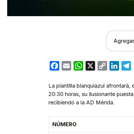
Agrega
Facebook
Email
WhatsApp
X
Copy
Lin
Link
La plantilla blanquiazul afrontará,
20:30 horas, su ilusionante puest
recibiendo a la AD Mérida.
NÚMERO