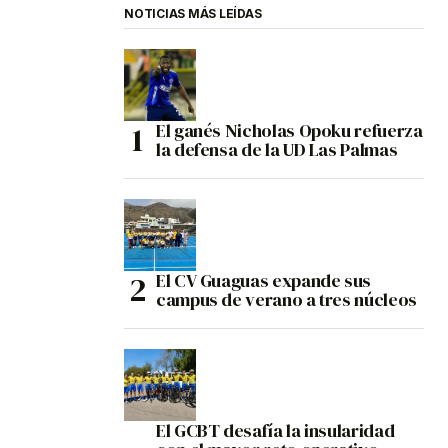
NOTICIAS MÁS LEÍDAS
El ganés Nicholas Opoku refuerza
la defensa de la UD Las Palmas
El CV Guaguas expande sus
campus de verano a tres núcleos
El GCBT desafía la insularidad