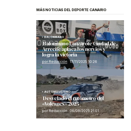
MÁS NOTICIAS DEL DEPORTE CANARIO
BALONMANO
Balonmano Lanzarote Ciudad de
Arrecife aplaca los nervios y
logra la victoria
por Redacción
17/11/2025 10:26
AUTOMOVILISMO
Desvelado el rutómetro del
«Volcanes» 2025
por Redacción
06/08/2025 21:01