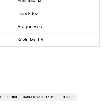
Fran Sabina
Dani Fdez.
Aragoneses
Kevin Martel
kedIn
Telegram
A
FÚTBOL
SANTA CRUZ DE TENERIFE
TENERIFE