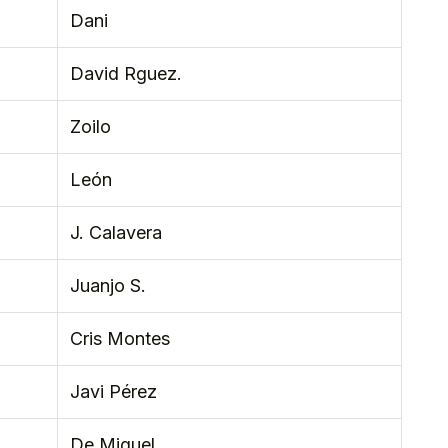
Dani
David Rguez.
Zoilo
León
J. Calavera
Juanjo S.
Cris Montes
Javi Pérez
De Miguel