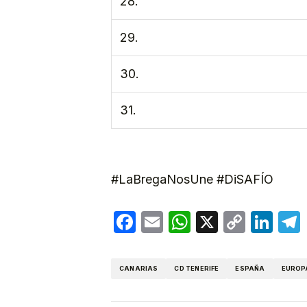
28.
29.
30.
31.
#LaBregaNosUne #DiSAFÍO
Facebook
Email
WhatsApp
X
Copy
Lin
Link
CANARIAS
CD TENERIFE
ESPAÑA
EUROP