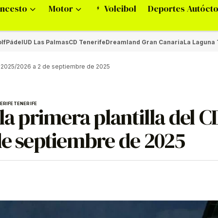
ncesto
Motor
Voleibol
Deportes Autóct
lf
Pádel
UD Las Palmas
CD Tenerife
Dreamland Gran Canaria
La Laguna 
fe 2025/2026 a 2 de septiembre de 2025
ERIFE
TENERIFE
la primera plantilla del C
de septiembre de 2025